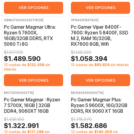
VER OPCIONES
VER OPCIONES
GBMU7600X5060TI8GB
|
VP8400FRX7600
|
-8%
OFF
-8%
OFF
Pc Gamer Magmar Ultra:
Pc Gamer Viper 8400F-
Ryzen 5 7600X,
7600: Ryzen 5 8400F, SSD
16GB/32GB DDR5, RTX
M.2, RAM 16/32GB,
5060 Ti 8G
RX7600 8GB, Wifi
$1.617.010
$1.148.930
$1.489.590
$1.058.394
12 cuotas de
$132.056
sin
12 cuotas de
$93.829
sin interés
interés
VER OPCIONES
VER OPCIONES
M5700X9060XT16
|
MU9600X9060XT16
|
-8%
OFF
-8%
OFF
Pc Gamer Magmar : Ryzen
Pc Gamer Magmar Plus:
7 5700X, 16GB | 32GB
Ryzen 5 9600X, 16G/32GB
DDR4, 9060XT 16GB
DDR5, RX 9060 XT 16GB
$1.436.160
$1.718.070
$1.322.991
$1.582.686
12 cuotas de
$117.286
sin
12 cuotas de
$140.309
sin