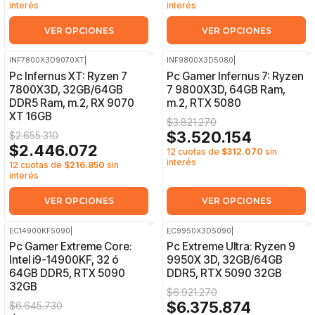
interés
interés
VER OPCIONES
VER OPCIONES
INF7800X3D9070XT
|
INF9800X3D5080
|
-8%
OFF
-8%
OFF
Pc Infernus XT: Ryzen 7
Pc Gamer Infernus 7: Ryzen
7800X3D, 32GB/64GB
7 9800X3D, 64GB Ram,
DDR5 Ram, m.2, RX 9070
m.2, RTX 5080
XT 16GB
$3.821.270
$3.520.154
$2.655.310
$2.446.072
12 cuotas de
$312.070
sin
interés
12 cuotas de
$216.850
sin
interés
VER OPCIONES
VER OPCIONES
EC14900KF5090
|
EC9950X3D5090
|
-8%
OFF
-8%
OFF
Pc Gamer Extreme Core:
Pc Extreme Ultra: Ryzen 9
Intel i9-14900KF, 32 ó
9950X 3D, 32GB/64GB
64GB DDR5, RTX 5090
DDR5, RTX 5090 32GB
32GB
$6.921.270
$6.375.874
$6.645.730