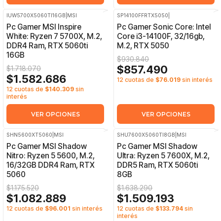
IUW5700X5060TI16GB
|
MSI
SP14100FFRTX5050
|
-8%
OFF
-8%
OFF
Pc Gamer MSI Inspire
Pc Gamer Sonic Core: Intel
White: Ryzen 7 5700X, M.2,
Core i3-14100F, 32/16gb,
DDR4 Ram, RTX 5060ti
M.2, RTX 5050
16GB
$930.840
$857.490
$1.718.070
$1.582.686
12 cuotas de
$76.019
sin interés
12 cuotas de
$140.309
sin
interés
VER OPCIONES
VER OPCIONES
SHN5600XT5060
|
MSI
SHU7600X5060TI8GB
|
MSI
-8%
OFF
-8%
OFF
Pc Gamer MSI Shadow
Pc Gamer MSI Shadow
Nitro: Ryzen 5 5600, M.2,
Ultra: Ryzen 5 7600X, M.2,
16/32GB DDR4 Ram, RTX
DDR5 Ram, RTX 5060ti
5060
8GB
$1.175.520
$1.638.290
$1.082.889
$1.509.193
12 cuotas de
$96.001
sin interés
12 cuotas de
$133.794
sin
interés