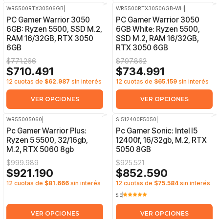
WR5500RTX30506GB
|
WR5500RTX30506GB-WH
|
-8%
OFF
-8%
OFF
PC Gamer Warrior 3050
PC Gamer Warrior 3050
6GB: Ryzen 5500, SSD M.2,
6GB White: Ryzen 5500,
RAM 16/32GB, RTX 3050
SSD M.2, RAM 16/32GB,
6GB
RTX 3050 6GB
$771.266
$797.862
$710.491
$734.991
12 cuotas de
$62.987
sin interés
12 cuotas de
$65.159
sin interés
VER OPCIONES
VER OPCIONES
WR55005060
|
SI512400F5050
|
-8%
OFF
-8%
OFF
Pc Gamer Warrior Plus:
Pc Gamer Sonic: Intel I5
Ryzen 5 5500, 32/16gb,
12400f, 16/32gb, M.2, RTX
M.2, RTX 5060 8gb
5050 8GB
$999.989
$925.521
$921.190
$852.590
12 cuotas de
$81.666
sin interés
12 cuotas de
$75.584
sin interés
5.0
VER OPCIONES
VER OPCIONES