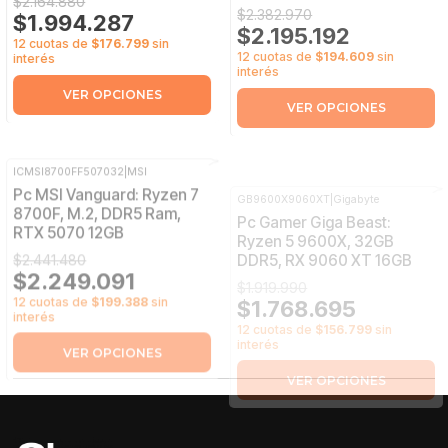
$1.994.287
$2.195.192
12 cuotas de
$176.799
sin
12 cuotas de
$194.609
sin
interés
interés
VER OPCIONES
VER OPCIONES
ICMSI8700FF507032
|
MSI
GB9600X9060XT
|
Gigabyte
-8%
OFF
-8%
OFF
Pc MSI Vanguard: Ryzen 7
Pc Gamer Giga Beast:
8700F, M.2, DDR5 Ram,
Ryzen 5 9600X, 32GB
RTX 5070 12GB
DDR5, RX 9060 XT 16GB
$2.441.480
$1.919.990
$2.249.091
$1.768.695
12 cuotas de
$199.388
sin
12 cuotas de
$156.799
sin
interés
interés
VER OPCIONES
VER OPCIONES