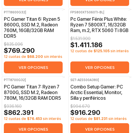
PTT8600G32
|
FP5800XT5060TI-BL
|
-8%
OFF
-8%
OFF
PC Gamer Titan 6: Ryzen 5
Pc Gamer Fénix Plus White:
8600G, SSD M.2, Radeon
Ryzen 7 5800XT, 16/32GB
760M, 16GB/32GB RAM
Ram, m.2, RTX 5060 Ti 8GB
DDR5
$1.531.900
$1.411.186
$835.096
$769.290
12 cuotas de
$125.105
sin interés
12 cuotas de
$68.200
sin interés
VER OPCIONES
VER OPCIONES
PTT8700G32
|
SET-AE5500A380
|
-8%
OFF
-8%
OFF
PC Gamer Titan 7: Ryzen 7
Combo Setup Gamer: PC
8700G, SSD M.2, Radeon
Arctic Essential, Monitor,
780M, 16/32GB RAM DDR5
Silla y periféricos
$936.160
$994.670
$862.391
$916.290
12 cuotas de
$76.453
sin interés
12 cuotas de
$81.231
sin interés
VER OPCIONES
VER OPCIONES