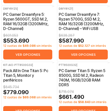
DRFYRYZ5
|
DRFYRYZ7
|
-8%
OFF
-8%
OFF
PC Gamer Dreamfyre 5:
PC Gamer Dreamfyre 7:
Ryzen 5600GT, SSD M.2,
Ryzen 5700G, SSD M.2,
RAM 16/32GB (3200MHz,
RAM 16/32GB (3200MHz,
D-Channel)
D-Channel) – WiFi USB
$601.053
$638.287
$553.690
$587.990
12 cuotas de
$49.086
sin interés
12 cuotas de
$52.127
sin interés
VER OPCIONES
VER OPCIONES
KIT-AIO-PTT8500G32
|
PTT8500G32
|
-8%
OFF
-8%
OFF
Pack All In One Titan 5: Pc
PC Gamer Titan 5: Ryzen 5
Titan 5, Monitor y
8500G, SSD M.2, Radeon
periféricos
740M, 16GB/32GB RAM
DDR5
$845.734
$779.090
$718.074
$661.490
12 cuotas de
$69.068
sin interés
12 cuotas de
$58.643
sin interés
VER OPCIONES
VER OPCIONES