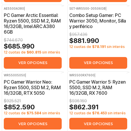
AE5500A380
|
SET-WR5500-30506GB
|
-8%
OFF
-8%
OFF
PC Gamer Arctic Essential:
Combo Setup Gamer: PC
Ryzen 5500, SSD M.2, RAM
Warrior 3050, Monitor, Silla
16/32GB, Intel ARC A380
y periférico
6GB
$957.436
$881.990
$744.670
$685.990
12 cuotas de
$78.191
sin interés
12 cuotas de
$60.815
sin interés
VER OPCIONES
VER OPCIONES
WR55005050
|
WR5500RX7600
|
-8%
OFF
-8%
OFF
PC Gamer Warrior Neo:
PC Gamer Warrior 5: Ryzen
Ryzen 5500, SSD M.2, RAM
5500, SSD M.2, RAM
16/32GB, RTX 5050
16/32GB, RX 7600
$925.521
$936.160
$852.590
$862.391
12 cuotas de
$75.584
sin interés
12 cuotas de
$76.453
sin interés
VER OPCIONES
VER OPCIONES