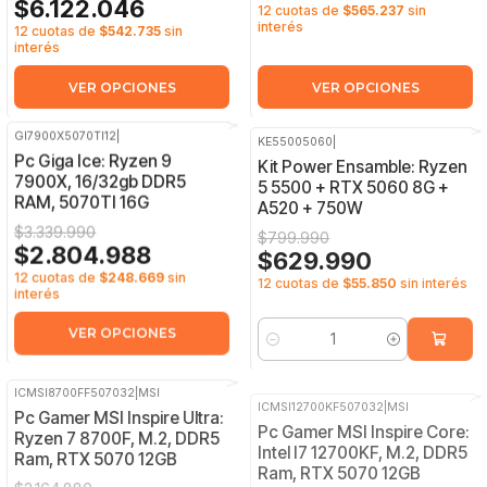
$6.122.046
12 cuotas de
$565.237
sin
interés
12 cuotas de
$542.735
sin
interés
VER OPCIONES
VER OPCIONES
GI7900X5070TI12
|
KE55005060
|
-16%
OFF
-21%
OFF
Pc Giga Ice: Ryzen 9
Kit Power Ensamble: Ryzen
7900X, 16/32gb DDR5
5 5500 + RTX 5060 8G +
RAM, 5070TI 16G
A520 + 750W
$3.339.990
$799.990
$2.804.988
$629.990
12 cuotas de
$248.669
sin
12 cuotas de
$55.850
sin interés
interés
VER OPCIONES
Cantidad
ICMSI8700FF507032
|
MSI
ICMSI12700KF507032
|
MSI
-8%
OFF
-8%
OFF
Pc Gamer MSI Inspire Ultra:
Pc Gamer MSI Inspire Core:
Ryzen 7 8700F, M.2, DDR5
Intel I7 12700KF, M.2, DDR5
Ram, RTX 5070 12GB
Ram, RTX 5070 12GB
$2.164.880
$2.382.970