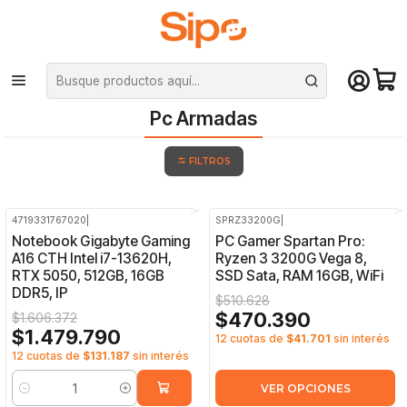
¡Compra hasta mediodía y recibe hoy! De lunes a sábado en el gran
Santiago. Envío gratis desde $29.990
Inicio
Pc Armadas
Pc Armadas
FILTROS
4719331767020
|
SPRZ33200G
|
-8%
OFF
-8%
OFF
Notebook Gigabyte Gaming
PC Gamer Spartan Pro:
A16 CTH Intel i7-13620H,
Ryzen 3 3200G Vega 8,
RTX 5050, 512GB, 16GB
SSD Sata, RAM 16GB, WiFi
DDR5, IP
$510.628
$470.390
$1.606.372
$1.479.790
12 cuotas de
$41.701
sin interés
12 cuotas de
$131.187
sin interés
VER OPCIONES
Cantidad