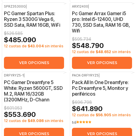
SPRZ35300G
|
ARX12400
|
-8%
OFF
-8%
OFF
PC Gamer Spartan Plus:
Pc Gamer Arrax Gamer i5
Ryzen 3 5300G Vega 6,
pro: Intel i5-12400, UHD
SSD Sata, RAM 16GB, WiFi
730, SSD Sata, RAM 16 GB,
Wifi
$526.585
$485.090
$595.734
$548.790
12 cuotas de
$43.004
sin interés
12 cuotas de
$48.652
sin interés
VER OPCIONES
VER OPCIONES
DRFYRYZ5-1
|
PACK-DRFYRYZ5
|
-8%
OFF
-8%
OFF
PC Gamer Dreamfyre 5
Pack All In One Dreamfyre:
White: Ryzen 5600GT, SSD
Pc Dreamfyre 5, Monitor y
M.2, RAM 16/32GB
periféricos
(3200MHz, D-Chann
$696.798
$641.890
$601.053
$553.690
12 cuotas de
$56.905
sin interés
12 cuotas de
$49.086
sin interés
5.0
VER OPCIONES
VER OPCIONES