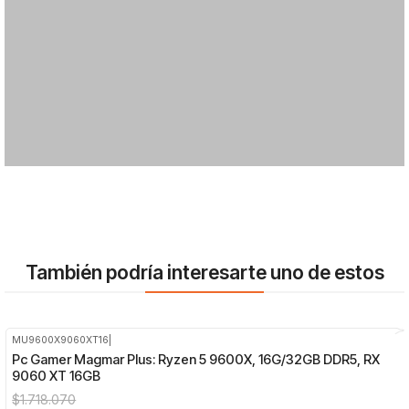
También podría interesarte uno de estos
MU9600X9060XT16
|
-9%
OFF
Pc Gamer Magmar Plus: Ryzen 5 9600X, 16G/32GB DDR5, RX
9060 XT 16GB
$1.718.070