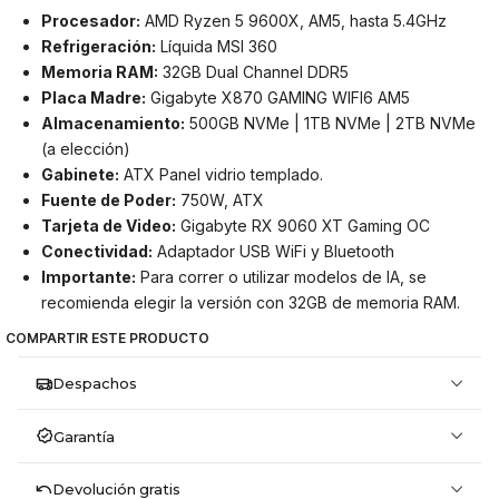
Procesador:
AMD Ryzen 5 9600X, AM5, hasta 5.4GHz
Refrigeración:
Líquida MSI 360
Memoria RAM:
32GB Dual Channel DDR5
Placa Madre:
Gigabyte X870 GAMING WIFI6 AM5
Almacenamiento:
500GB NVMe | 1TB NVMe | 2TB NVMe
(a elección)
Gabinete:
ATX Panel vidrio templado.
Fuente de Poder:
750W, ATX
Tarjeta de Video:
Gigabyte RX 9060 XT Gaming OC
Conectividad:
Adaptador USB WiFi y Bluetooth
Importante:
Para correr o utilizar modelos de IA, se
recomienda elegir la versión con 32GB de memoria RAM.
COMPARTIR ESTE PRODUCTO
Despachos
Garantía
Devolución gratis