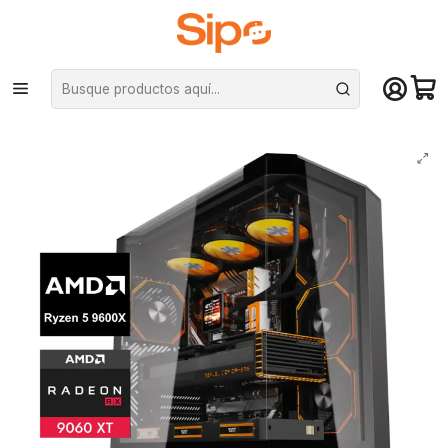
¡Compra hasta mediodía y recibe hoy! De lunes a sábado en el gran
Santiago. Envío gratis desde $29.990
Inicio
Pc Armadas
Pc Élite | Estaciones IA
Pc Gamer Giga Beast: Ryzen 5 9600X, 32GB DDR5, RX 9060 XT 16GB