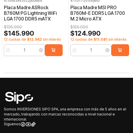
4710483943522
|
ASRock
4711377125154
|
MSI
-26%
OFF
-20%
OFF
Placa Madre ASRock
Placa Madre MSI PRO
B760M PG Lightning WiFi
B760M-E DDR5 LGA 1700
LGA 1700 DDR5 mATX
M.2 Micro ATX
$195.990
$155.990
$145.990
$124.990
12 cuotas de
$12.942
sin interés
12 cuotas de
$11.081
sin interés
Cantidad
Cantidad
Somos INVERSIONES SIPO SPA, una empresa con más de 5 años en el
mercado, trabajando con marcas reconocidas a nivel nacional e
internacional.
Síguenos