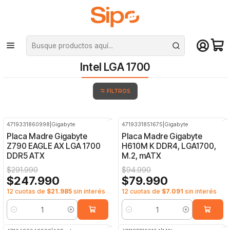
¡Compra hasta mediodía y recibe hoy! De lunes a sábado en el gran
Santiago. Envío gratis desde $29.990
Inicio
Componentes PC
Placas Madre
Intel LGA 1700
Intel LGA 1700
FILTROS
4719331860998
|
Gigabyte
4719331851675
|
Gigabyte
-15%
OFF
-16%
OFF
Placa Madre Gigabyte
Placa Madre Gigabyte
Z790 EAGLE AX LGA 1700
H610M K DDR4, LGA1700,
DDR5 ATX
M.2, mATX
$291.990
$94.990
$247.990
$79.990
12 cuotas de
$21.985
sin interés
12 cuotas de
$7.091
sin interés
Cantidad
Cantidad