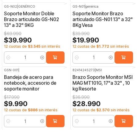
GS-N02
|
GENÉRICO
GS-N01
|
genérica
-43%
OFF
-50%
OFF
Soporte Monitor Doble
Soporte Monitor Brazo
Brazo articulado GS-N02
articulado GS-N01 13" a 32"
13" a 32" 9KG
8Kg Vesa
$69.990
$39.990
$39.990
$19.990
12 cuotas de
$3.545
sin interés
12 cuotas de
$1.772
sin interés
Cantidad
Cantidad
GSN-001
|
82414245273
|
MSI
-44%
OFF
-22%
OFF
Bandeja de acero para
Brazo Soporte Monitor MSI
notebook, accesorio de
MAG MT101G, 17"a 32" , 10
soporte monitor
kg Resorte
$17.990
$36.990
$9.990
$28.990
12 cuotas de
$886
sin interés
12 cuotas de
$2.570
sin interés
Cantidad
Cantidad