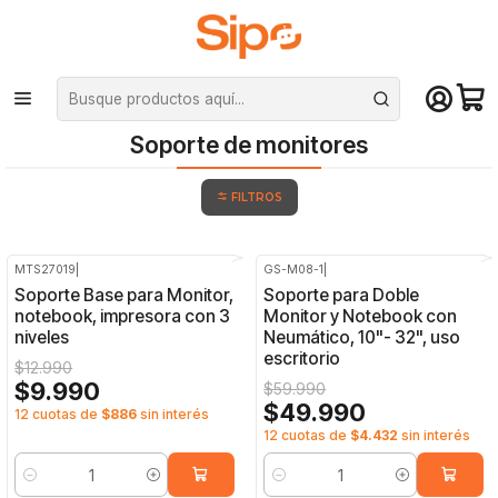
¡Compra hasta mediodía y recibe hoy! De lunes a sábado en el gran
Santiago. Envío gratis desde $29.990
Inicio
Monitores
Soporte de monitores
Soporte de monitores
FILTROS
MTS27019
|
GS-M08-1
|
-23%
OFF
-17%
OFF
Soporte Base para Monitor,
Soporte para Doble
notebook, impresora con 3
Monitor y Notebook con
niveles
Neumático, 10"- 32", uso
escritorio
$12.990
$9.990
$59.990
$49.990
12 cuotas de
$886
sin interés
12 cuotas de
$4.432
sin interés
Cantidad
Cantidad