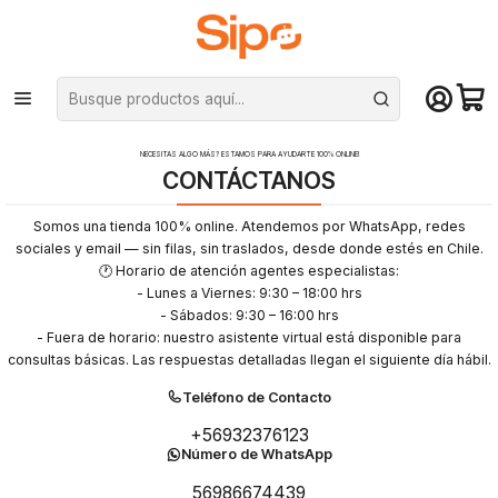
¡Compra hasta mediodía y recibe hoy! De lunes a sábado en el gran
Santiago. Envío gratis desde $29.990
Inicio
Contacto
NECESITAS ALGO MÁS? ESTAMOS PARA AYUDARTE 100% ONLINE!
CONTÁCTANOS
Somos una tienda 100% online. Atendemos por WhatsApp, redes
sociales y email — sin filas, sin traslados, desde donde estés en Chile.
🕐 Horario de atención agentes especialistas:
- Lunes a Viernes: 9:30 – 18:00 hrs
- Sábados: 9:30 – 16:00 hrs
- Fuera de horario: nuestro asistente virtual está disponible para
consultas básicas. Las respuestas detalladas llegan el siguiente día hábil.
Teléfono de Contacto
+56932376123
Número de WhatsApp
56986674439