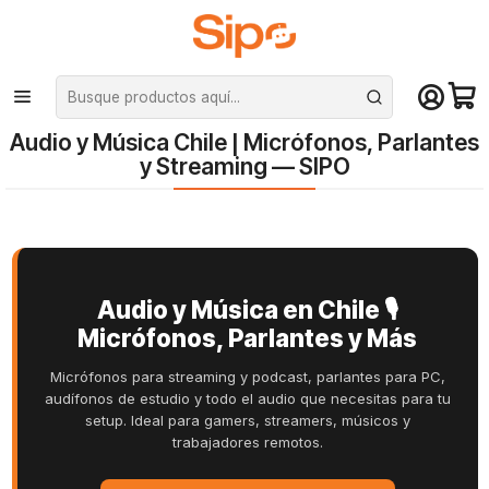
¡Compra hasta mediodía y recibe hoy! De lunes a sábado en el gran
Santiago. Envío gratis desde $29.990
Inicio
Audio y Música Chile | Micrófonos, Parlantes y Streaming — SIPO
Audio y Música Chile | Micrófonos, Parlantes
y Streaming — SIPO
Audio y Música en Chile 🎙️
Micrófonos, Parlantes y Más
Micrófonos para streaming y podcast, parlantes para PC,
audífonos de estudio y todo el audio que necesitas para tu
setup. Ideal para gamers, streamers, músicos y
trabajadores remotos.