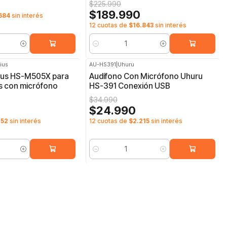
$225.990
$189.990
684
sin interés
12 cuotas de
$16.843
sin interés
Cantidad
ius
AU-HS391
|
Uhuru
-29%
OFF
ius HS-M505X para
Audífono Con Micrófono Uhuru
s con micrófono
HS-391 Conexión USB
$34.990
$24.990
152
sin interés
12 cuotas de
$2.215
sin interés
Cantidad