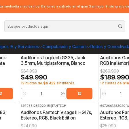
a mediodía y recibe hoy! De lunes a sábado en el gran Santiago. Envío gratis 
ipos IA y Servidores
Computación y Gamers
Redes y Conectivid
097855165480
|
LOGITECH
97855205544
|
-23%
OFF
-27%
OFF
ack
Audífonos Logitech G335, Jack
Audífonos Ga
nta
3.5mm, Multiplataforma, Blanco
RGB Inalámbri
$64.990
$260.990
$49.990
$189.99
12 cuotas de
$4.432
sin interés
12 cuotas de
$16
Cantidad
Cantidad
6972661283020-BK
|
FANTECH
6972661283020-
-24%
OFF
-27%
OFF
83,
Audífonos Fantech Visage II HG17s,
Audífonos Fan
n
Estereo, RGB, Black Edition
Estereo, RGB,
$24.990
$25.990