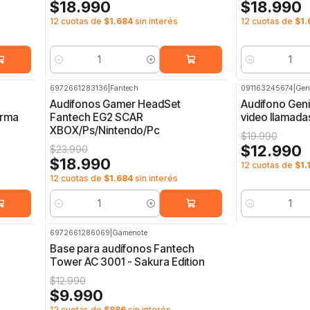
$18.990
$18.990
12 cuotas de
$1.684
sin interés
12 cuotas de
$1.
Cantidad
Cantidad
6972661283136
|
Fantech
091163245674
|
Gen
-21%
OFF
-35%
OFF
Audífonos Gamer HeadSet
Audífono Gen
orma
Fantech EG2 SCAR
video llamada
XBOX/Ps/Nintendo/Pc
$19.990
$12.990
$23.990
$18.990
12 cuotas de
$1.
12 cuotas de
$1.684
sin interés
Cantidad
Cantidad
6972661286069
|
Gamenote
-23%
OFF
Base para audífonos Fantech
Tower AC 3001 - Sakura Edition
$12.990
$9.990
12 cuotas de
$886
sin interés