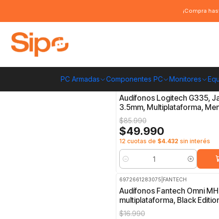
Inicio
Computación y Gamers
Audífonos
¡Compra hast
Audífonos
PC Armadas
Componentes PC
Monitores
Equ
097855165510
|
LOGITECH
-42%
OFF
Audífonos Logitech G335, J
3.5mm, Multiplataforma, Me
$85.990
$49.990
12 cuotas de
$4.432
sin interés
Cantidad
6972661283075
|
FANTECH
-24%
OFF
Audífonos Fantech Omni MH
multiplataforma, Black Editio
$16.990