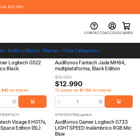
desde $29.990
CONTACTO
ACCESO
CARRO
ad
Audio y Música
Marcas
Otras Categorías
6972661283259
|
FANTECH
-24%
OFF
mer Logitech G522
Audífonos Fantech Jade MH84,
co Black
multiplataforma, Black Edition
$16.990
0
$12.990
.843
sin interés
12 cuotas de
$1.152
sin interés
Cantidad
WH
|
FANTECH
97855159786
|
Logitech
-16%
OFF
tech Visage II HG17s,
Audífonos Gamer Logitech G733
 Space Edition (BL)
LIGHTSPEED Inalámbrico RGB Mic
Blue