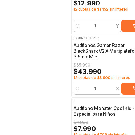
$12.990
12 cuotas de
$1.152
sin interés
Cantidad
8886419378402
|
-33%
OFF
Audífonos Gamer Razer
BlackShark V2 X Multiplataf
3.5mm Mic
$65.990
$43.990
12 cuotas de
$3.900
sin interés
Cantidad
|
-33%
OFF
Audífono Monster Cool Kid -
Especial para Niños
$11.990
$7.990
12 cuotas de
$708
sin interés