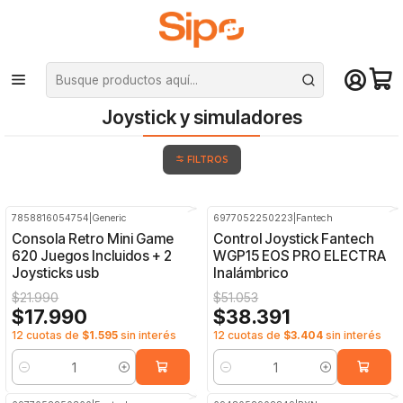
¡Compra hasta mediodía y recibe hoy! De lunes a sábado en el gran
Santiago. Envío gratis desde $29.990
Inicio
Computación y Gamers
Joystick y simuladores
Joystick y simuladores
FILTROS
7858816054754
|
Generic
6977052250223
|
Fantech
-18%
OFF
-25%
OFF
Consola Retro Mini Game
Control Joystick Fantech
620 Juegos Incluidos + 2
WGP15 EOS PRO ELECTRA
Joysticks usb
Inalámbrico
$21.990
$51.053
$17.990
$38.391
12 cuotas de
$1.595
sin interés
12 cuotas de
$3.404
sin interés
Cantidad
Cantidad