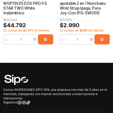
WGP15V2S EOS PRO II S
ajustable 2 en 1 Nunchaku
STAR TWO White
Wrist Strap Ipega, Para
Inalámbrico
Joy-Con (PG-SW055)
$59.564
$11.990
$44.792
$2.990
12 cuotas de
$3.971
sin interés
12 cuotas de
$265
sin interés
Cantidad
Cantidad
Somos INVERSIONES SIPO SPA, una empresa con más de 5 años en el
mercado, trabajando con marcas reconocidas a nivel nacional e
internacional.
Síguenos