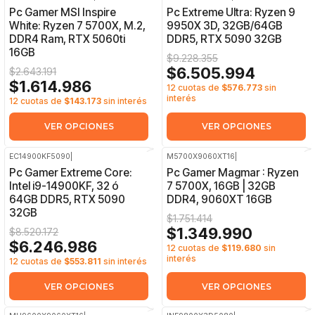
-39%
OFF
-29%
OFF
Pc Gamer MSI Inspire
Pc Extreme Ultra: Ryzen 9
White: Ryzen 7 5700X, M.2,
9950X 3D, 32GB/64GB
DDR4 Ram, RTX 5060ti
DDR5, RTX 5090 32GB
16GB
$9.228.355
$6.505.994
$2.643.191
$1.614.986
12 cuotas de
$576.773
sin
interés
12 cuotas de
$143.173
sin interés
VER OPCIONES
VER OPCIONES
EC14900KF5090
|
M5700X9060XT16
|
-27%
OFF
-23%
OFF
Pc Gamer Extreme Core:
Pc Gamer Magmar : Ryzen
Intel i9-14900KF, 32 ó
7 5700X, 16GB | 32GB
64GB DDR5, RTX 5090
DDR4, 9060XT 16GB
32GB
$1.751.414
$1.349.990
$8.520.172
$6.246.986
12 cuotas de
$119.680
sin
interés
12 cuotas de
$553.811
sin interés
VER OPCIONES
VER OPCIONES