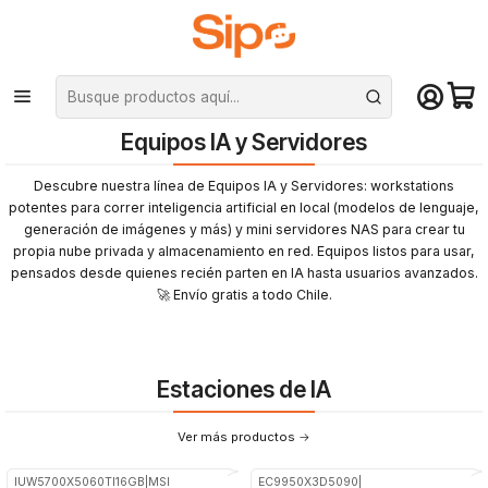
¡Compra hasta mediodía y recibe hoy! De lunes a sábado en el gran
Santiago. Envío gratis desde $29.990
Inicio
Equipos IA y Servidores
Equipos IA y Servidores
Descubre nuestra línea de Equipos IA y Servidores: workstations
potentes para correr inteligencia artificial en local (modelos de lenguaje,
generación de imágenes y más) y mini servidores NAS para crear tu
propia nube privada y almacenamiento en red. Equipos listos para usar,
pensados desde quienes recién parten en IA hasta usuarios avanzados.
🚀 Envío gratis a todo Chile.
Estaciones de IA
Ver más productos
IUW5700X5060TI16GB
|
MSI
EC9950X3D5090
|