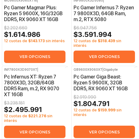
MU9600X9060XT16
|
INF9800X3D5080
|
-27%
OFF
-48%
OFF
Pc Gamer Magmar Plus:
Pc Gamer Infernus 7: Ryzen
Ryzen 5 9600X, 16G/32GB
7 9800X3D, 64GB Ram,
DDR5, RX 9060 XT 16GB
m.2, RTX 5080
$2.202.660
$6.947.756
$1.614.986
$3.591.994
12 cuotas de
$143.173
sin interés
12 cuotas de
$318.439
sin
interés
VER OPCIONES
VER OPCIONES
INF7800X3D9070XT
|
GB9600X9060XT
|
Gigabyte
-23%
OFF
-38%
OFF
Pc Infernus XT: Ryzen 7
Pc Gamer Giga Beast:
7800X3D, 32GB/64GB
Ryzen 5 9600X, 32GB
DDR5 Ram, m.2, RX 9070
DDR5, RX 9060 XT 16GB
XT 16GB
$2.919.990
$1.804.791
$3.238.181
$2.495.991
12 cuotas de
$159.999
sin
interés
12 cuotas de
$221.276
sin
interés
VER OPCIONES
VER OPCIONES