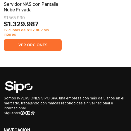
Servidor NAS con Pantalla |
Nube Privada
$1.565.990
$1.329.987
12 cuotas de
$117.907
sin
interés
VER OPCIONES
Somos INVERSIONES SIPO SPA, una empresa con más de 5 años en el
mercado, trabajando con marcas reconocidas a nivel nacional e
internacional.
Síguenos
NAVEGACIÓN