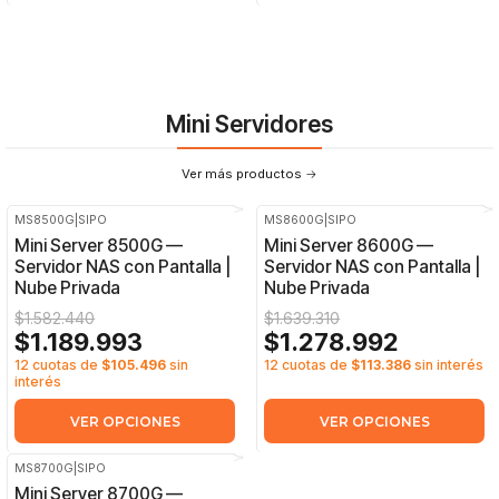
Mini Servidores
Ver más productos
MS8500G
|
SIPO
MS8600G
|
SIPO
-25%
OFF
-22%
OFF
Mini Server 8500G —
Mini Server 8600G —
Servidor NAS con Pantalla |
Servidor NAS con Pantalla |
Nube Privada
Nube Privada
$1.582.440
$1.639.310
$1.189.993
$1.278.992
12 cuotas de
$105.496
sin
12 cuotas de
$113.386
sin interés
interés
VER OPCIONES
VER OPCIONES
MS8700G
|
SIPO
-15%
OFF
Mini Server 8700G —