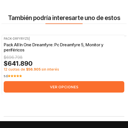
También podría interesarte uno de estos
PACK-DRFYRYZ5
|
-8%
OFF
Pack All In One Dreamfyre: Pc Dreamfyre 5, Monitor y
periféricos
$696.798
$641.890
12 cuotas de
$56.905
sin interés
5.0
VER OPCIONES