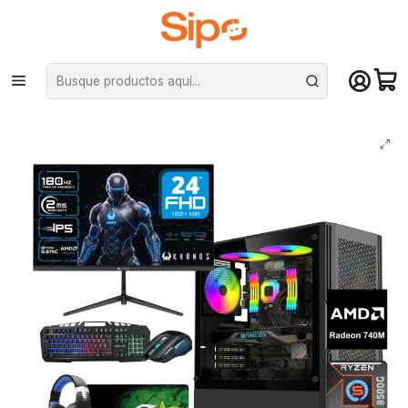
¡Compra hasta mediodía y recibe hoy! De lunes a sábado en el gran
Santiago. Envío gratis desde $29.990
Inicio
Pc Armadas
Pc Entrada
Pack All In One Titan 5: Pc Titan 5, Monitor y periféricos