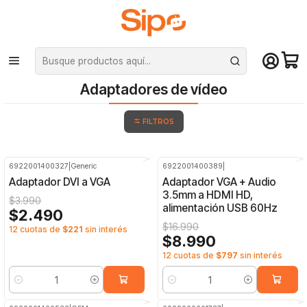
¡Compra hasta mediodía y recibe hoy! De lunes a sábado en el gran
Santiago. Envío gratis desde $29.990
Inicio
Monitores
Adaptadores de vídeo
Adaptadores de vídeo
FILTROS
6922001400327
|
Generic
6922001400389
|
-38%
OFF
-47%
OFF
Adaptador DVI a VGA
Adaptador VGA + Audio
3.5mm a HDMI HD,
$3.990
alimentación USB 60Hz
$2.490
$16.990
12 cuotas de
$221
sin interés
$8.990
12 cuotas de
$797
sin interés
Cantidad
Cantidad