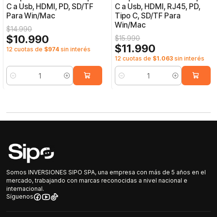
C a Usb, HDMI, PD, SD/TF
C a Usb, HDMI, RJ45, PD,
Para Win/Mac
Tipo C, SD/TF Para
Win/Mac
$14.990
$10.990
$15.990
$11.990
12 cuotas de
$974
sin interés
12 cuotas de
$1.063
sin interés
Cantidad
Cantidad
Somos INVERSIONES SIPO SPA, una empresa con más de 5 años en el
mercado, trabajando con marcas reconocidas a nivel nacional e
internacional.
Síguenos