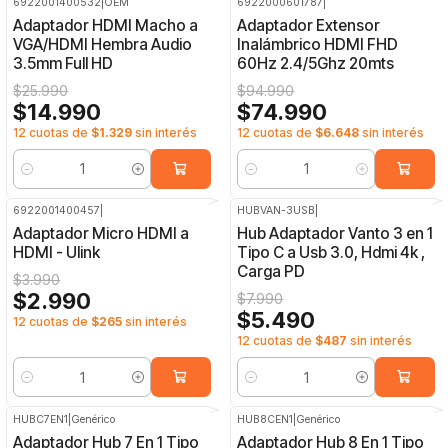
6922001400532
|
OEM
6922000601787
|
-42%
OFF
-21%
OFF
Adaptador HDMI Macho a
Adaptador Extensor
VGA/HDMI Hembra Audio
Inalámbrico HDMI FHD
3.5mm Full HD
60Hz 2.4/5Ghz 20mts
$25.990
$94.990
$14.990
$74.990
12 cuotas de
$1.329
sin interés
12 cuotas de
$6.648
sin interés
Cantidad
Cantidad
6922001400457
|
HUBVAN-3USB
|
-25%
OFF
-31%
OFF
Adaptador Micro HDMI a
Hub Adaptador Vanto 3 en 1
HDMI - Ulink
Tipo C a Usb 3.0, Hdmi 4k ,
Carga PD
$3.990
$2.990
$7.990
$5.490
12 cuotas de
$265
sin interés
12 cuotas de
$487
sin interés
Cantidad
Cantidad
HUBC7EN1
|
Genérico
HUB8CEN1
|
Genérico
-27%
OFF
-25%
OFF
Adaptador Hub 7 En 1 Tipo
Adaptador Hub 8 En 1 Tipo