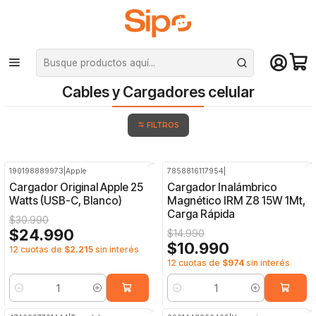
¡Compra hasta mediodía y recibe hoy! De lunes a sábado en el gran
Santiago. Envío gratis desde $29.990
Inicio
Redes y conectividad
Cables y Cargadores celular
Cables y Cargadores celular
FILTROS
190198889973
|
Apple
7858816117954
|
-19%
OFF
-27%
OFF
Cargador Original Apple 25
Cargador Inalámbrico
Watts (USB-C, Blanco)
Magnético IRM Z8 15W 1Mt,
Carga Rápida
$30.990
$24.990
$14.990
$10.990
12 cuotas de
$2.215
sin interés
12 cuotas de
$974
sin interés
Cantidad
Cantidad