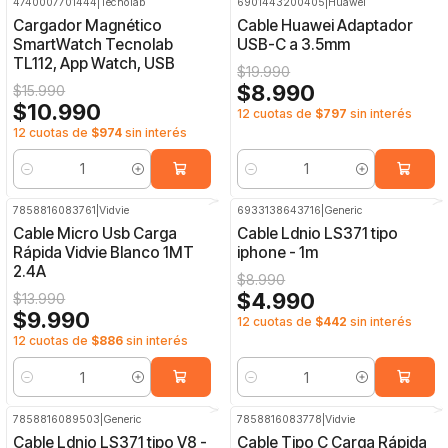
4740007701444
|
Tecnolab
6901443200405
|
Huawei
-31%
OFF
-55%
OFF
Cargador Magnético
Cable Huawei Adaptador
SmartWatch Tecnolab
USB-C a 3.5mm
TL112, App Watch, USB
$19.990
$8.990
$15.990
$10.990
12 cuotas de
$797
sin interés
12 cuotas de
$974
sin interés
Cantidad
Cantidad
7858816083761
|
Vidvie
6933138643716
|
Generic
-29%
OFF
-44%
OFF
Cable Micro Usb Carga
Cable Ldnio LS371 tipo
Rápida Vidvie Blanco 1MT
iphone - 1m
2.4A
$8.990
$4.990
$13.990
$9.990
12 cuotas de
$442
sin interés
12 cuotas de
$886
sin interés
Cantidad
Cantidad
7858816089503
|
Generic
7858816083778
|
Vidvie
-20%
OFF
-27%
OFF
Cable Ldnio LS371 tipo V8 -
Cable Tipo C Carga Rápida