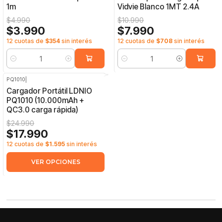
1m
Vidvie Blanco 1MT 2.4A
$4.990
$10.990
$3.990
$7.990
12 cuotas de
$354
sin interés
12 cuotas de
$708
sin interés
Cantidad
Cantidad
PQ1010
|
-28%
OFF
Cargador Portátil LDNIO
PQ1010 (10.000mAh +
QC3.0 carga rápida)
$24.990
$17.990
12 cuotas de
$1.595
sin interés
VER OPCIONES