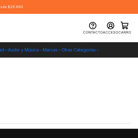
desde $29.990
CONTACTO
ACCESO
CARRO
ad
Audio y Música
Marcas
Otras Categorías