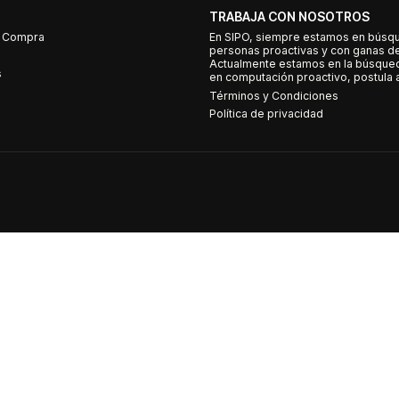
TRABAJA CON NOSOTROS
e Compra
En SIPO, siempre estamos en búsq
personas proactivas y con ganas d
Actualmente estamos en la búsqued
s
en computación proactivo, postula a
Términos y Condiciones
Política de privacidad