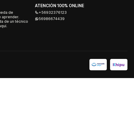
ATENCIÓN 100% ONLINE
ueda de
+56932376123
e aprender.
56986674439
a de un técnico
quí.