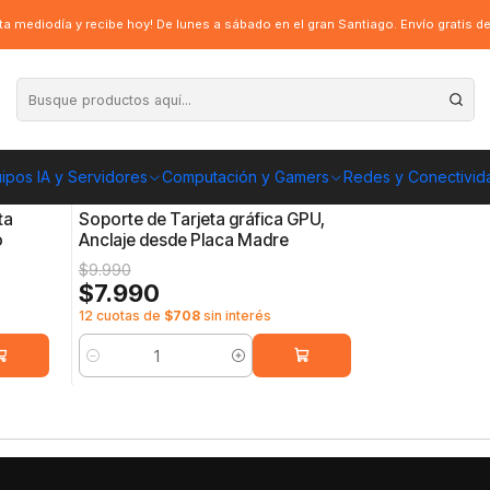
a mediodía y recibe hoy! De lunes a sábado en el gran Santiago. Envío gratis 
ipos IA y Servidores
Computación y Gamers
Redes y Conectivid
GCB-AM
|
-20%
OFF
ta
Soporte de Tarjeta gráfica GPU,
o
Anclaje desde Placa Madre
$9.990
$7.990
12 cuotas de
$708
sin interés
Cantidad