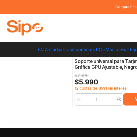
Inicio
Componentes PC
Limpieza y Armado de PC
Soporte para GPU
¡Compra hast
Soporte para GPU
PC Armadas
Componentes PC
Monitores
Equ
AX002-L-Black
|
-25%
OFF
Soporte universal para Tarje
Gráfica GPU Ajustable, Negr
$7.990
$5.990
12 cuotas de
$531
sin interés
Cantidad