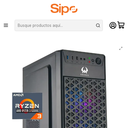
¡Compra hasta mediodía y recibe hoy! De lunes a sábado en el gran
Santiago. Envío gratis desde $29.990
Inicio
Pc Armadas
Pc Entrada
PC Gamer Spartan Plus: Ryzen 3 5300G Vega 6, SSD Sata, RAM 16GB,
WiFi