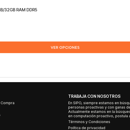
6GB/32GB RAM DDR5
VER OPCIONES
TRABAJA CON NOSOTROS
e Compra
En SIPO, siempre estamos en búsq
personas proactivas y con ganas d
Actualmente estamos en la búsqued
s
en computación proactivo, postula a
Términos y Condiciones
Política de privacidad