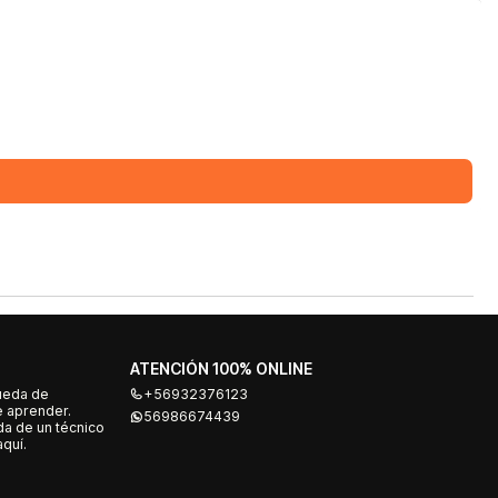
ATENCIÓN 100% ONLINE
ueda de
+56932376123
e aprender.
56986674439
a de un técnico
quí.