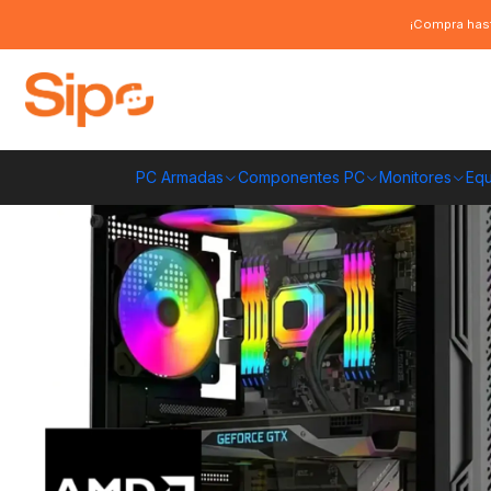
Inicio
Pc Armadas
Pc Entrada
PC Gamer Titan 7: Ryzen 7 8700G, S
¡Compra hast
PC Armadas
Componentes PC
Monitores
Equ