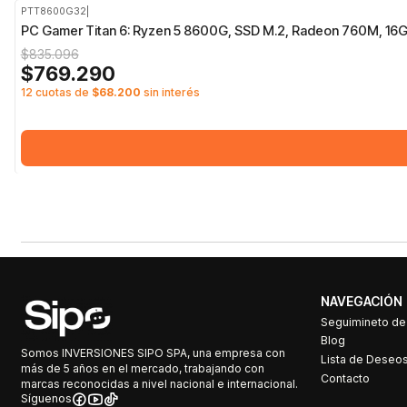
PTT8600G32
|
-8%
OFF
PC Gamer Titan 6: Ryzen 5 8600G, SSD M.2, Radeon 760M, 1
$835.096
$769.290
12 cuotas de
$68.200
sin interés
NAVEGACIÓN
Seguimineto d
Blog
Somos INVERSIONES SIPO SPA, una empresa con
Lista de Deseo
más de 5 años en el mercado, trabajando con
Contacto
marcas reconocidas a nivel nacional e internacional.
Síguenos