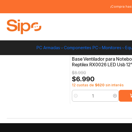
Inicio
Computación y Gamers
Ventilador Notebook
¡Compra hast
Ventilador Notebook
PC Armadas
Componentes PC
Monitores
Equ
4750007700484
|
-22%
OFF
Base Ventilador para Noteb
Reptilex RX0026 LED Usb 12
$8.990
$6.990
12 cuotas de
$620
sin interés
Cantidad