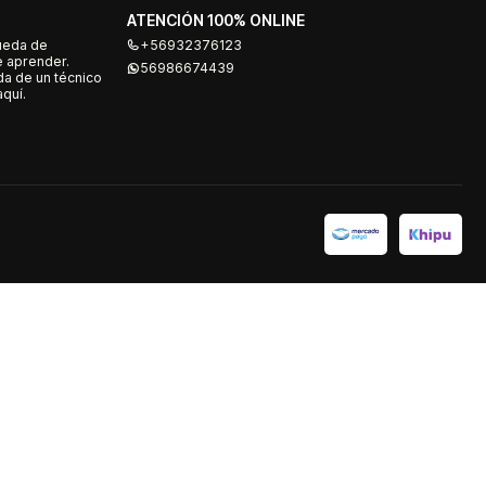
ATENCIÓN 100% ONLINE
ueda de
+56932376123
e aprender.
56986674439
a de un técnico
quí.