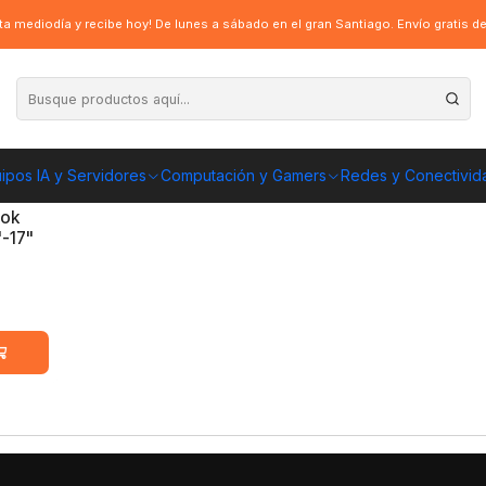
a mediodía y recibe hoy! De lunes a sábado en el gran Santiago. Envío gratis 
ipos IA y Servidores
Computación y Gamers
Redes y Conectivid
ook
"-17"