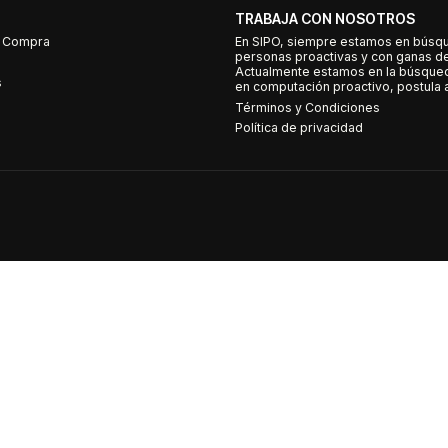
TRABAJA CON NOSOTROS
e Compra
En SIPO, siempre estamos en búsq
personas proactivas y con ganas d
Actualmente estamos en la búsqued
s
en computación proactivo, postula a
Términos y Condiciones
Política de privacidad