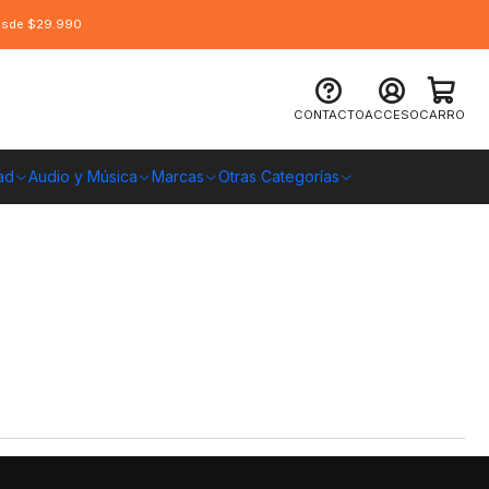
desde $29.990
CONTACTO
ACCESO
CARRO
ad
Audio y Música
Marcas
Otras Categorías