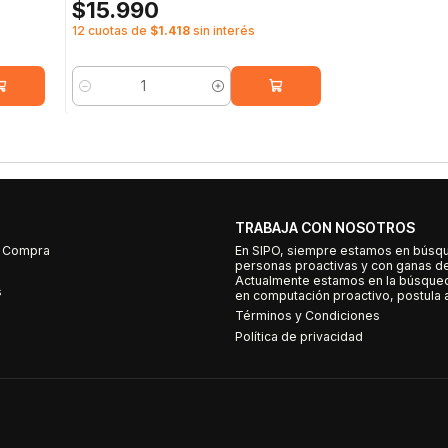
$15.990
12 cuotas de
$1.418
sin interés
Cantidad
TRABAJA CON NOSOTROS
e Compra
En SIPO, siempre estamos en búsq
personas proactivas y con ganas d
Actualmente estamos en la búsqued
s
en computación proactivo, postula a
Términos y Condiciones
Política de privacidad