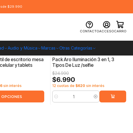
desde $29.990
CONTACTO
ACCESO
CARRO
ad
Audio y Música
Marcas
Otras Categorías
7895623038836
|
Tik you
-72%
OFF
il de escritorio mesa
Pack Aro Iluminación 3 en 1, 3
celular y tablets
Tipos De Luz /selfie
$24.990
$6.990
76
sin interés
12 cuotas de
$620
sin interés
 OPCIONES
Cantidad