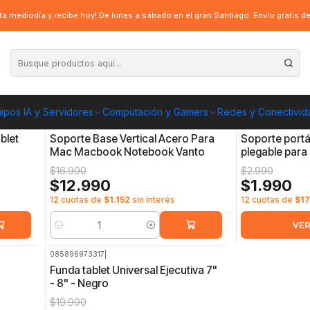
a mediodía y recibe hoy! De lunes a sábado en el gran Santiago. Envío gratis 
ooks
ipos IA y Servidores
Computación y Gamers
Redes y Conectivid
SN-N17
|
7858816042720
|
-24%
OFF
-33%
OFF
blet
Soporte Base Vertical Acero Para
Soporte portát
Mac Macbook Notebook Vanto
plegable para 
$16.990
$2.990
$12.990
$1.990
12 cuotas de
$1.152
sin interés
12 cuotas de
$1
VER
Cantidad
085896973317
|
-20%
OFF
Funda tablet Universal Ejecutiva 7"
- 8" - Negro
$19.990