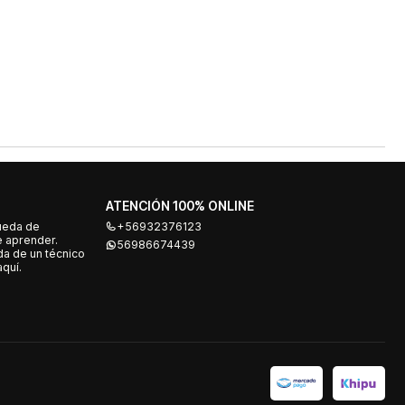
ATENCIÓN 100% ONLINE
ueda de
+56932376123
e aprender.
56986674439
a de un técnico
quí.