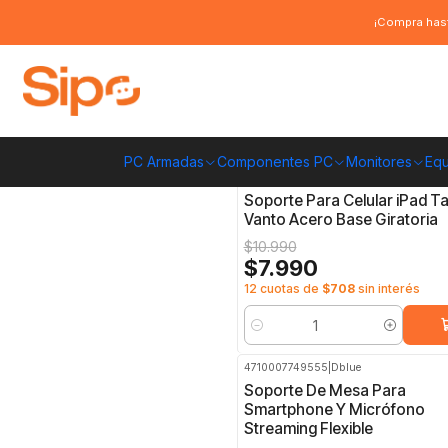
Inicio
Otras categorías
Soporte celulares, tables y notebooks
¡Compra hast
Soporte celulares, tables y noteb
PC Armadas
Componentes PC
Monitores
Equ
SCT-A215
|
Vanto
-27%
OFF
Soporte Para Celular iPad Ta
Vanto Acero Base Giratoria
$10.990
$7.990
12 cuotas de
$708
sin interés
Cantidad
4710007749555
|
Dblue
-53%
OFF
Soporte De Mesa Para
Smartphone Y Micrófono
Streaming Flexible