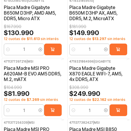
4719331857851
|
GIGABYTE
4719331859510
|
-22%
OFF
-18%
OFF
Placa Madre Gigabyte
Placa Madre Gigabyte
B650M D3HP, AMD AM5,
B650M D3HP AX, AM5,
DDR5, Micro ATX
DDR5, M.2, MicroATX
$167.990
$181.990
$130.990
$149.990
12 cuotas de
$11.613
sin interés
12 cuotas de
$13.297
sin interés
Cantidad
Cantidad
4711377397216
|
MSI
4719331864996
|
GIGABYTE
-22%
OFF
-19%
OFF
Placa Madre MSI PRO
Placa Madre Gigabyte
A620AM-B EVO AM5 DDR5,
X870 EAGLE WIFI-7, AM5,
M.2, mATX
4x DDR5, ATX
$104.990
$308.990
$81.990
$249.990
12 cuotas de
$7.269
sin interés
12 cuotas de
$22.162
sin interés
Cantidad
Cantidad
4711377256339
|
MSI
4711377382427
|
MSI
-33%
OFF
-23%
OFF
Placa Madre MSI PRO
Placa Madre MSI B850