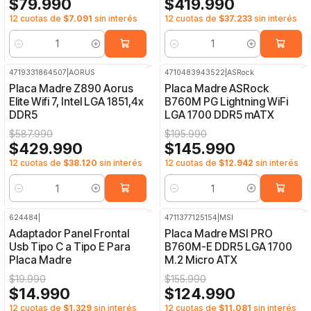
$79.990
$419.990
12 cuotas de
$7.091
sin interés
12 cuotas de
$37.233
sin interés
Cantidad
Cantidad
4719331864507
|
AORUS
4710483943522
|
ASRock
-27%
OFF
-26%
OFF
Placa Madre Z890 Aorus
Placa Madre ASRock
Elite Wifi 7, Intel LGA 1851,4x
B760M PG Lightning WiFi
DDR5
LGA 1700 DDR5 mATX
$587.990
$195.990
$429.990
$145.990
12 cuotas de
$38.120
sin interés
12 cuotas de
$12.942
sin interés
Cantidad
Cantidad
624484
|
4711377125154
|
MSI
-25%
OFF
-20%
OFF
Adaptador Panel Frontal
Placa Madre MSI PRO
Usb Tipo C a Tipo E Para
B760M-E DDR5 LGA 1700
Placa Madre
M.2 Micro ATX
$19.990
$155.990
$14.990
$124.990
12 cuotas de
$1.329
sin interés
12 cuotas de
$11.081
sin interés