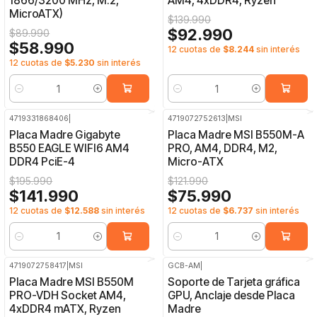
1866/3200 MHz, M.2,
AM4, 4xDDR4, Ryzen
MicroATX)
$139.990
$92.990
$89.990
$58.990
12 cuotas de
$8.244
sin interés
12 cuotas de
$5.230
sin interés
Cantidad
Cantidad
4719331868406
|
4719072752613
|
MSI
-28%
OFF
-38%
OFF
Placa Madre Gigabyte
Placa Madre MSI B550M-A
B550 EAGLE WIFI6 AM4
PRO, AM4, DDR4, M2,
DDR4 PciE-4
Micro-ATX
$195.990
$121.990
$141.990
$75.990
12 cuotas de
$12.588
sin interés
12 cuotas de
$6.737
sin interés
Cantidad
Cantidad
4719072758417
|
MSI
GCB-AM
|
-47%
OFF
-20%
OFF
Placa Madre MSI B550M
Soporte de Tarjeta gráfica
PRO-VDH Socket AM4,
GPU, Anclaje desde Placa
4xDDR4 mATX, Ryzen
Madre