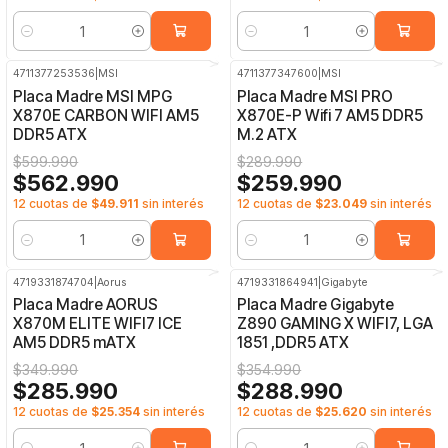
Cantidad
Cantidad
4711377253536
|
MSI
4711377347600
|
MSI
-6%
OFF
-10%
OFF
Placa Madre MSI MPG
Placa Madre MSI PRO
X870E CARBON WIFI AM5
X870E-P Wifi 7 AM5 DDR5
DDR5 ATX
M.2 ATX
$599.990
$289.990
$562.990
$259.990
12 cuotas de
$49.911
sin interés
12 cuotas de
$23.049
sin interés
Cantidad
Cantidad
4719331874704
|
Aorus
4719331864941
|
Gigabyte
-18%
OFF
-19%
OFF
Placa Madre AORUS
Placa Madre Gigabyte
X870M ELITE WIFI7 ICE
Z890 GAMING X WIFI7, LGA
AM5 DDR5 mATX
1851 ,DDR5 ATX
$349.990
$354.990
$285.990
$288.990
12 cuotas de
$25.354
sin interés
12 cuotas de
$25.620
sin interés