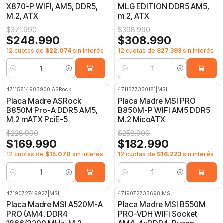
X870-P WIFI, AM5, DDR5,
MLG EDITION DDR5 AM5,
M.2, ATX
m.2, ATX
$371.990
$398.990
$248.990
$308.990
12 cuotas de
$22.074
sin interés
12 cuotas de
$27.393
sin interés
Cantidad
Cantidad
47115814903900
|
ASRock
4711377350181
|
MSI
-26%
OFF
-29%
OFF
Placa Madre ASRock
Placa Madre MSI PRO
B850M Pro-A DDR5 AM5,
B850M-P WIFI AM5 DDR5
M.2 mATX PciE-5
M.2 MicoATX
$228.990
$258.990
$169.990
$182.990
12 cuotas de
$15.070
sin interés
12 cuotas de
$16.223
sin interés
Cantidad
Cantidad
4719072749927
|
MSI
4719072733698
|
MSI
-34%
OFF
-34%
OFF
Placa Madre MSI A520M-A
Placa Madre MSI B550M
PRO (AM4, DDR4
PRO-VDH WIFI Socket