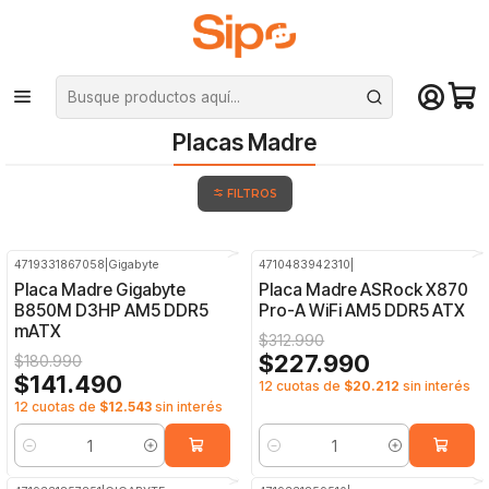
¡Compra hasta mediodía y recibe hoy! De lunes a sábado en el gran
Santiago. Envío gratis desde $29.990
Inicio
Componentes PC
Placas Madre
Placas Madre
FILTROS
4719331867058
|
Gigabyte
4710483942310
|
-22%
OFF
-27%
OFF
Placa Madre Gigabyte
Placa Madre ASRock X870
B850M D3HP AM5 DDR5
Pro-A WiFi AM5 DDR5 ATX
mATX
$312.990
$227.990
$180.990
$141.490
12 cuotas de
$20.212
sin interés
12 cuotas de
$12.543
sin interés
Cantidad
Cantidad