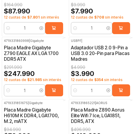
$164.990
$9.990
$87.990
$7.990
12 cuotas de
$7.801
sin interés
12 cuotas de
$708
sin interés
Cantidad
Cantidad
4719331860998
|
Gigabyte
USBPF
|
-15%
OFF
-20%
OFF
Placa Madre Gigabyte
Adaptador USB 2.0 9-Pin a
Z790 EAGLE AX LGA 1700
USB 3.0 20-Pin para Placas
DDR5 ATX
Madres
$291.990
$4.990
$247.990
$3.990
12 cuotas de
$21.985
sin interés
12 cuotas de
$354
sin interés
Cantidad
Cantidad
4719331851675
|
Gigabyte
4719331865221
|
AORUS
-16%
OFF
-15%
OFF
Placa Madre Gigabyte
Placa Madre Z890 Aorus
H610M K DDR4, LGA1700,
Elite Wifi 7 Ice, LGA1851,
M.2, mATX
DDR5, ATX
$94.990
$496.990