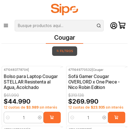
¡Compra hasta mediodía y recibe hoy! De lunes a sábado en el gran
Santiago. Envío gratis desde $29.990
Inicio
Marcas
Cougar
Cougar
FILTROS
4710483778704
|
4711649770532
|
Cougar
-27%
OFF
-15%
OFF
Bolso para Laptop Cougar
Sofá Gamer Cougar
STELLAR Resistenta al
OVERLORD x One Piece -
Agua, Acolchado
Nico Robin Edition
$61.990
$319.138
$44.990
$269.990
12 cuotas de
$3.989
sin interés
12 cuotas de
$23.935
sin interés
Cantidad
Cantidad