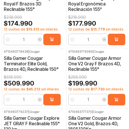
Royal F Brazos 3D
Royal Ergonómica
Reclinable 155°
Reclinación 155º
$238.990
$218.990
$174.990
$177.990
12 cuotas de
$15.513
sin interés
12 cuotas de
$15.779
sin interés
Cantidad
Cantidad
4710483778438
|
Cougar
4710483779084
|
Cougar
-17%
OFF
-23%
OFF
Silla Gamer Cougar
Silla Gamer Cougar Armor
Terminator Elite Gold,
One V2 Gray F Brazos 4D,
Brazos 4D, Reclinable 150°
Reclinable 155°
$616.990
$258.990
$509.990
$199.990
12 cuotas de
$45.212
sin interés
12 cuotas de
$17.730
sin interés
Cantidad
Cantidad
4710483779237
|
Cougar
4710483777370
|
Cougar
-30%
OFF
-25%
OFF
Silla Gamer Cougar Explore
Silla Gamer Cougar Armor
JET GRAY F Reclinable 155°
One V2 Gold, Brazos 4D,