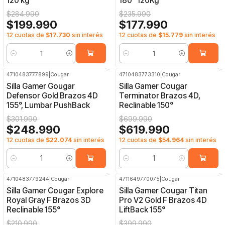
120 kg
180° 120Kg
$284.990
$235.990
$199.990
$177.990
12 cuotas de
$17.730
sin interés
12 cuotas de
$15.779
sin interés
Cantidad
Cantidad
4710483777899
|
Cougar
4710483773310
|
Cougar
-18%
OFF
-11%
OFF
Silla Gamer Gougar
Silla Gamer Cougar
Defensor Gold Brazos 4D
Terminator Brazos 4D,
155°, Lumbar PushBack
Reclinable 150°
$301.990
$699.990
$248.990
$619.990
12 cuotas de
$22.074
sin interés
12 cuotas de
$54.964
sin interés
Cantidad
Cantidad
4710483779244
|
Cougar
4711649770075
|
Cougar
-6%
OFF
-10%
OFF
Silla Gamer Cougar Explore
Silla Gamer Cougar Titan
Royal Gray F Brazos 3D
Pro V2 Gold F Brazos 4D
Reclinable 155°
LiftBack 155°
$210.990
$399.990