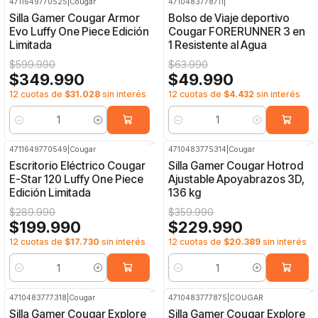
4711649770525
|
Cougar
4710483778711
|
-42%
OFF
-22%
OFF
Silla Gamer Cougar Armor
Bolso de Viaje deportivo
Evo Luffy One Piece Edición
Cougar FORERUNNER 3 en
Limitada
1 Resistente al Agua
$599.990
$63.990
$349.990
$49.990
12 cuotas de
$31.028
sin interés
12 cuotas de
$4.432
sin interés
Cantidad
Cantidad
4711649770549
|
Cougar
4710483775314
|
Cougar
-31%
OFF
-36%
OFF
Escritorio Eléctrico Cougar
Silla Gamer Cougar Hotrod
E-Star 120 Luffy One Piece
Ajustable Apoyabrazos 3D,
Edición Limitada
136 kg
$289.990
$359.990
$199.990
$229.990
12 cuotas de
$17.730
sin interés
12 cuotas de
$20.389
sin interés
Cantidad
Cantidad
4710483777318
|
Cougar
4710483777875
|
COUGAR
-27%
OFF
-19%
OFF
Silla Gamer Cougar Explore
Silla Gamer Cougar Explore