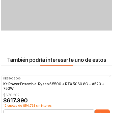
También podría interesarte uno de estos
KE55005060
|
-8%
OFF
Kit Power Ensamble: Ryzen 5 5500 + RTX 5060 8G + A520 +
750W
$670.202
$617.390
12 cuotas de
$54.733
sin interés