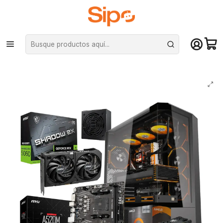
¡Compra hasta mediodía y recibe hoy! De lunes a sábado en el gran
Santiago. Envío gratis desde $29.990
Inicio
Marcas
MSI
Kit Ensamble: Ryzen 7 5700X + RTX 5060 8G + A520 + 750W + DY460
ATX