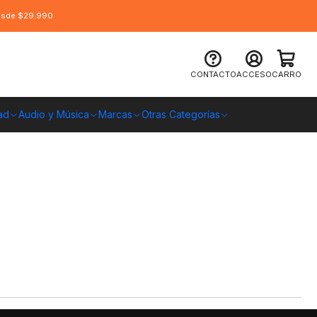
desde $29.990
CONTACTO
ACCESO
CARRO
ad
Audio y Música
Marcas
Otras Categorías