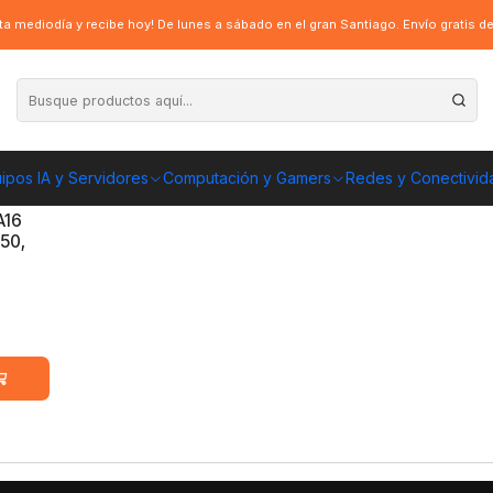
a mediodía y recibe hoy! De lunes a sábado en el gran Santiago. Envío gratis 
ipos IA y Servidores
Computación y Gamers
Redes y Conectivid
A16
50,