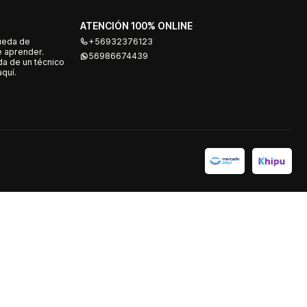
ATENCIÓN 100% ONLINE
ueda de
+56932376123
e aprender.
56986674439
a de un técnico
quí.