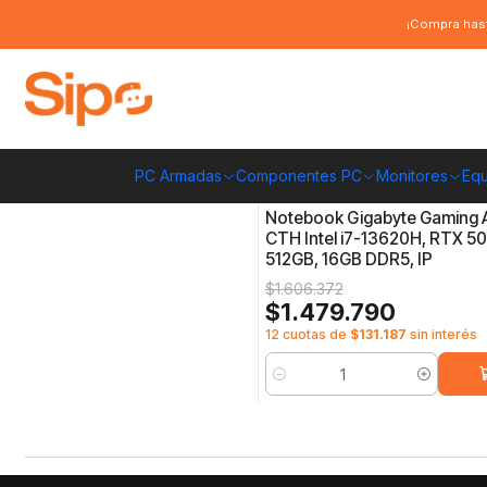
Inicio
Pc Armadas
Notebooks
¡Compra hast
Notebooks
PC Armadas
Componentes PC
Monitores
Equ
4719331767020
|
-8%
OFF
Notebook Gigabyte Gaming 
CTH Intel i7-13620H, RTX 50
512GB, 16GB DDR5, IP
$1.606.372
$1.479.790
12 cuotas de
$131.187
sin interés
Cantidad