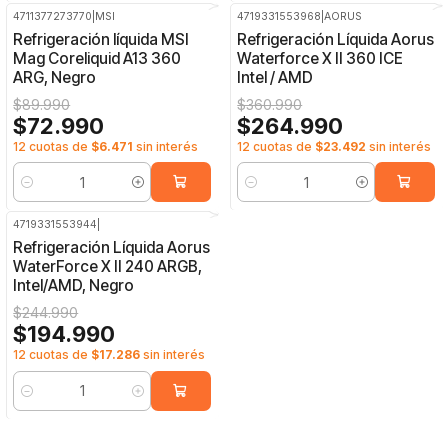
4711377273770
|
MSI
4719331553968
|
AORUS
-19%
OFF
-27%
OFF
Refrigeración líquida MSI
Refrigeración Líquida Aorus
Mag Coreliquid A13 360
Waterforce X II 360 ICE
ARG, Negro
Intel / AMD
$89.990
$360.990
$72.990
$264.990
12 cuotas de
$6.471
sin interés
12 cuotas de
$23.492
sin interés
Cantidad
Cantidad
4719331553944
|
-20%
OFF
Refrigeración Líquida Aorus
WaterForce X II 240 ARGB,
Intel/AMD, Negro
$244.990
$194.990
12 cuotas de
$17.286
sin interés
Cantidad