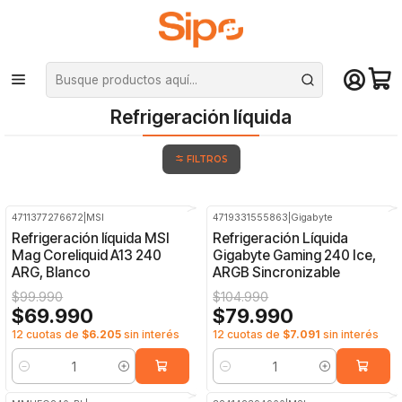
¡Compra hasta mediodía y recibe hoy! De lunes a sábado en el gran
Santiago. Envío gratis desde $29.990
Inicio
Componentes PC
Cooler CPU
Refrigeración líquida
Refrigeración líquida
FILTROS
4711377276672
|
MSI
4719331555863
|
Gigabyte
-30%
OFF
-24%
OFF
Refrigeración líquida MSI
Refrigeración Líquida
Mag Coreliquid A13 240
Gigabyte Gaming 240 Ice,
ARG, Blanco
ARGB Sincronizable
$99.990
$104.990
$69.990
$79.990
12 cuotas de
$6.205
sin interés
12 cuotas de
$7.091
sin interés
Cantidad
Cantidad