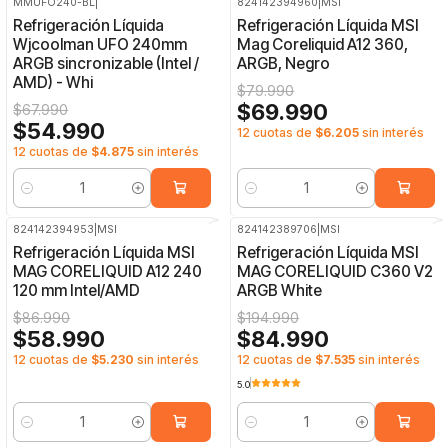
MMUFO240-BL
|
824142394960
|
MSI
-19%
OFF
-13%
OFF
Refrigeración Líquida
Refrigeración Líquida MSI
Wjcoolman UFO 240mm
Mag Coreliquid A12 360,
ARGB sincronizable (Intel /
ARGB, Negro
AMD) - Whi
$79.990
$69.990
$67.990
$54.990
12 cuotas de
$6.205
sin interés
12 cuotas de
$4.875
sin interés
Cantidad
Cantidad
824142394953
|
MSI
824142389706
|
MSI
-32%
OFF
-56%
OFF
Refrigeración Líquida MSI
Refrigeración Líquida MSI
MAG CORELIQUID A12 240
MAG CORELIQUID C360 V2
120 mm Intel/AMD
ARGB White
$86.990
$194.990
$58.990
$84.990
12 cuotas de
$5.230
sin interés
12 cuotas de
$7.535
sin interés
5.0
Cantidad
Cantidad