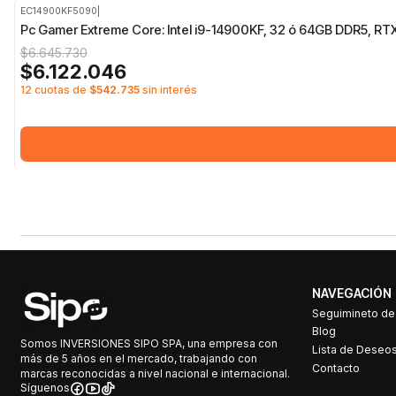
EC14900KF5090
|
-8%
OFF
Pc Gamer Extreme Core: Intel i9-14900KF, 32 ó 64GB DDR5, R
$6.645.730
$6.122.046
12 cuotas de
$542.735
sin interés
NAVEGACIÓN
Seguimineto d
Blog
Somos INVERSIONES SIPO SPA, una empresa con
Lista de Deseo
más de 5 años en el mercado, trabajando con
Contacto
marcas reconocidas a nivel nacional e internacional.
Síguenos