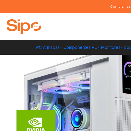
Inicio
Pc Armadas
Pc Entusiasta
Pc Gamer Fénix Plus White: Ryzen 
¡Compra hast
PC Armadas
Componentes PC
Monitores
Equ