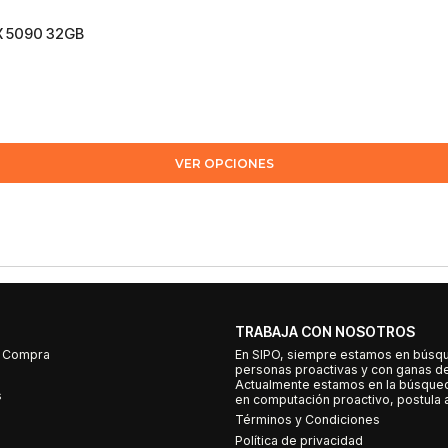
TX 5090 32GB
VER OPCIONES
TRABAJA CON NOSOTROS
e Compra
En SIPO, siempre estamos en búsq
personas proactivas y con ganas d
Actualmente estamos en la búsqued
s
en computación proactivo, postula a
Términos y Condiciones
Política de privacidad