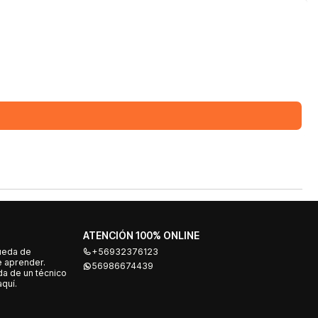
ATENCIÓN 100% ONLINE
ueda de
+56932376123
e aprender.
56986674439
a de un técnico
quí.