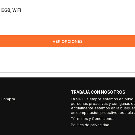
16GB, WiFi
VER OPCIONES
TRABAJA CON NOSOTROS
e Compra
En SIPO, siempre estamos en búsq
personas proactivas y con ganas d
Actualmente estamos en la búsqued
s
en computación proactivo, postula a
Términos y Condiciones
Política de privacidad