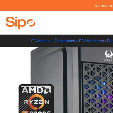
Inicio
Pc Armadas
Pc Entrada
PC Gamer Spartan Pro: Ryzen 3 3200G 
¡Compra hast
PC Armadas
Componentes PC
Monitores
Equ