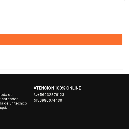
ATENCIÓN 100% ONLINE
ueda de
+56932376123
e aprender.
56986674439
a de un técnico
quí.