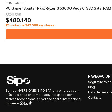
SPRZ35300G
|
-9%
OFF
PC Gamer Spartan Plus: Ryzen 3 5300G Vega 6, SSD Sata, RAM 
$526.585
$480.140
12 cuotas de
$42.566
sin interés
NAVEGACIÓN
Seguimineto d
Blog
Somos INVERSIONES SIPO SPA, una empresa con
Lista de Deseo
más de 5 años en el mercado, trabajando con
Contacto
marcas reconocidas a nivel nacional e internacional.
Síguenos