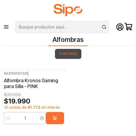
¡Compra hasta mediodía y recibe hoy! De lunes a sábado en el gran
Santiago. Envío gratis desde $29.990
Inicio
Computación y Gamers
Sillas y Escritorios
Alfombras
Alfombras
FILTROS
9631100107301
|
-50%
OFF
Alfombra Kronos Gaming
para Silla - PINK
$39.990
$19.990
12 cuotas de
$1.772
sin interés
Cantidad