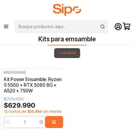
¡Compra hasta mediodía y recibe hoy! De lunes a sábado en el gran
Santiago. Envío gratis desde $29.990
Inicio
Pc Armadas
Kits para emsamble
Kits para emsamble
FILTROS
KE55005060
|
-21%
OFF
Kit Power Ensamble: Ryzen
5 5500 + RTX 5060 8G +
A520 + 750W
$799.990
$629.990
12 cuotas de
$55.850
sin interés
Cantidad