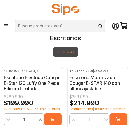
¡Compra hasta mediodía y recibe hoy! De lunes a sábado en el gran
Santiago. Envío gratis desde $29.990
Inicio
Computación y Gamers
Sillas y Escritorios
Escritorios
Escritorios
FILTROS
4711649770549
|
Cougar
4710483777301
|
COUGAR
-31%
OFF
-17%
OFF
Escritorio Eléctrico Cougar
Escritorio Motorizado
E-Star 120 Luffy One Piece
Cougar E-STAR 140 con
Edición Limitada
altura ajustable
$289.990
$259.990
$199.990
$214.990
12 cuotas de
$17.730
sin interés
12 cuotas de
$19.059
sin interés
Cantidad
Cantidad