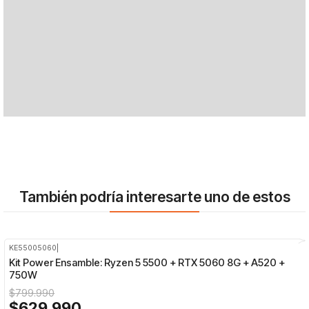
También podría interesarte uno de estos
KE55005060
|
-21%
OFF
Kit Power Ensamble: Ryzen 5 5500 + RTX 5060 8G + A520 +
750W
$799.990
$629.990