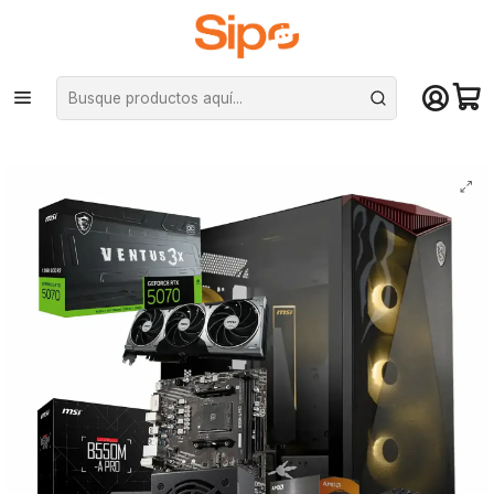
¡Compra hasta mediodía y recibe hoy! De lunes a sábado en el gran
Santiago. Envío gratis desde $29.990
Inicio
Marcas
MSI
Kit MSI Ensamble Elite: Ryzen 7 5700X + RTX 5070 12G + B550 + 750W
Bronce + Gungnir 300