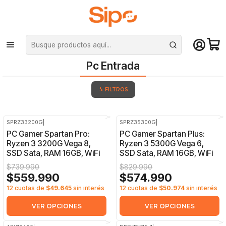
¡Compra hasta mediodía y recibe hoy! De lunes a sábado en el gran
Santiago. Envío gratis desde $29.990
Inicio
Pc Armadas
Pc Entrada
Pc Entrada
FILTROS
SPRZ33200G
|
SPRZ35300G
|
-24%
OFF
-31%
OFF
PC Gamer Spartan Pro:
PC Gamer Spartan Plus:
Ryzen 3 3200G Vega 8,
Ryzen 3 5300G Vega 6,
SSD Sata, RAM 16GB, WiFi
SSD Sata, RAM 16GB, WiFi
$739.990
$829.990
$559.990
$574.990
12 cuotas de
$49.645
sin interés
12 cuotas de
$50.974
sin interés
VER OPCIONES
VER OPCIONES