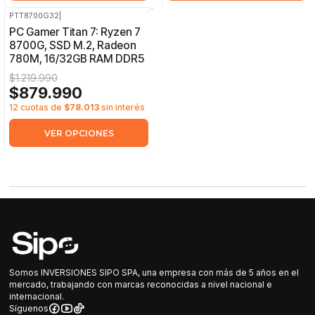
PTT8700G32
|
-28%
OFF
PC Gamer Titan 7: Ryzen 7
8700G, SSD M.2, Radeon
780M, 16/32GB RAM DDR5
$1.219.990
$879.990
12 cuotas de
$78.013
sin interés
VER OPCIONES
Somos INVERSIONES SIPO SPA, una empresa con más de 5 años en el
mercado, trabajando con marcas reconocidas a nivel nacional e
internacional.
Síguenos