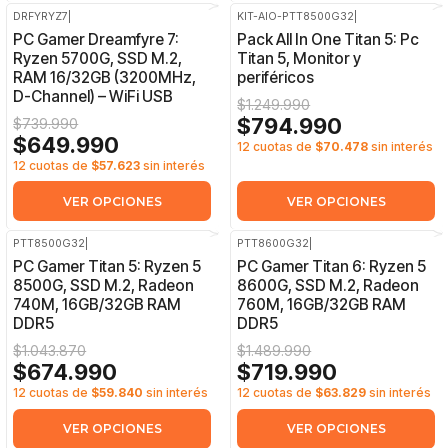
DRFYRYZ7
|
KIT-AIO-PTT8500G32
|
-12%
OFF
-36%
OFF
PC Gamer Dreamfyre 7:
Pack All In One Titan 5: Pc
Ryzen 5700G, SSD M.2,
Titan 5, Monitor y
RAM 16/32GB (3200MHz,
periféricos
D-Channel) – WiFi USB
$1.249.990
$794.990
$739.990
$649.990
12 cuotas de
$70.478
sin interés
12 cuotas de
$57.623
sin interés
VER OPCIONES
VER OPCIONES
PTT8500G32
|
PTT8600G32
|
-35%
OFF
-52%
OFF
PC Gamer Titan 5: Ryzen 5
PC Gamer Titan 6: Ryzen 5
8500G, SSD M.2, Radeon
8600G, SSD M.2, Radeon
740M, 16GB/32GB RAM
760M, 16GB/32GB RAM
DDR5
DDR5
$1.043.870
$1.489.990
$674.990
$719.990
12 cuotas de
$59.840
sin interés
12 cuotas de
$63.829
sin interés
VER OPCIONES
VER OPCIONES