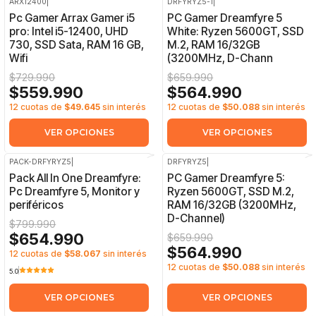
ARX12400
|
DRFYRYZ5-1
|
-23%
OFF
-14%
OFF
Pc Gamer Arrax Gamer i5
PC Gamer Dreamfyre 5
pro: Intel i5-12400, UHD
White: Ryzen 5600GT, SSD
730, SSD Sata, RAM 16 GB,
M.2, RAM 16/32GB
Wifi
(3200MHz, D-Chann
$729.990
$659.990
$559.990
$564.990
12 cuotas de
$49.645
sin interés
12 cuotas de
$50.088
sin interés
VER OPCIONES
VER OPCIONES
PACK-DRFYRYZ5
|
DRFYRYZ5
|
-18%
OFF
-14%
OFF
Pack All In One Dreamfyre:
PC Gamer Dreamfyre 5:
Pc Dreamfyre 5, Monitor y
Ryzen 5600GT, SSD M.2,
periféricos
RAM 16/32GB (3200MHz,
D-Channel)
$799.990
$654.990
$659.990
$564.990
12 cuotas de
$58.067
sin interés
12 cuotas de
$50.088
sin interés
5.0
VER OPCIONES
VER OPCIONES