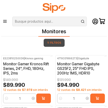
¡Compra hasta mediodía y recibe hoy! De lunes a sábado en el gran
Santiago. Envío gratis desde $29.990
Inicio
Monitores
Monitores
Monitores
FILTROS
ES23810250036
|
Kronos gaming
4719331866273
|
Gigabyte
-40%
OFF
-28%
OFF
Monitor Gamer Kronos Rift
Monitor Gamer Gigabyte
Series, 24", FHD, 180Hz,
GS25F2, 25" FHD IPS,
IPS, 2ms
200Hz 1MS, HDR10
$149.990
$131.990
$89.990
$94.990
12 cuotas de
$7.978
sin interés
12 cuotas de
$8.421
sin interés
Cantidad
Cantidad