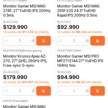
4711377277136
|
MSI
4711377285278
|
MSI
-13%
OFF
-7%
OFF
Monitor Gamer MSI MAG
Monitor Gamer MSI MAG
274F, 27” Full HD IPS 200Hz
255F E20 24.5" Full HD
0.5ms
Rapid IPS 200Hz 0.5ms
$149.990
$99.990
$129.990
$92.990
12 cuotas de
$11.524
sin interés
12 cuotas de
$8.244
sin interés
Cantidad
Cantidad
AZ27010250181
|
Kronos gaming
4711377381727
|
MSI
-28%
OFF
-25%
OFF
Monitor Kronos Apex AZ-
Monitor Gamer MSI PRO
270, 27" QHD, 260Hz IPS,
MP271 E14A 27" Full HD IPS
Free-sync G-sync
144Hz 1ms
$249.990
$126.585
$179.990
$94.990
12 cuotas de
$15.957
sin interés
12 cuotas de
$8.421
sin interés
Cantidad
Cantidad
4711377374026
|
MSI
-23%
OFF
Monitor Gamer MSI MAG