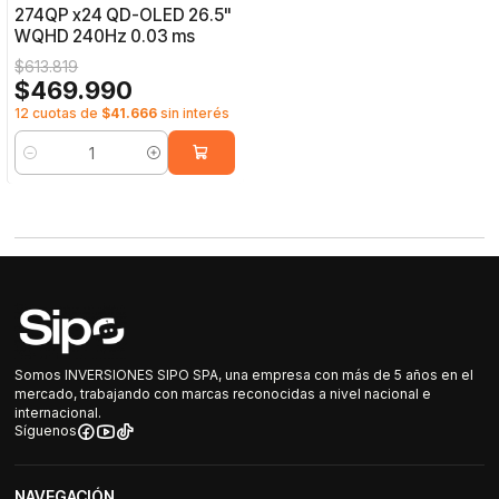
274QP x24 QD-OLED 26.5"
WQHD 240Hz 0.03 ms
$613.819
$469.990
12 cuotas de
$41.666
sin interés
Cantidad
Somos INVERSIONES SIPO SPA, una empresa con más de 5 años en el
mercado, trabajando con marcas reconocidas a nivel nacional e
internacional.
Síguenos
NAVEGACIÓN