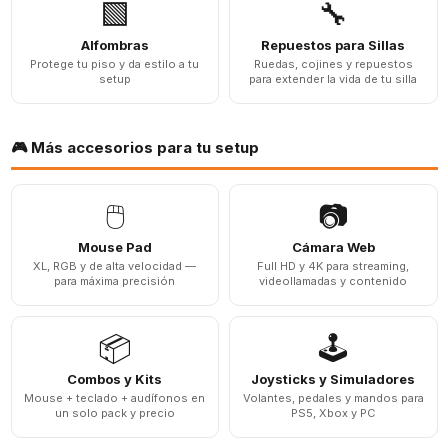
🟩
🔧
Alfombras
Repuestos para Sillas
Protege tu piso y da estilo a tu
Ruedas, cojines y repuestos
setup
para extender la vida de tu silla
🎮 Más accesorios para tu setup
🖱️
📷
Mouse Pad
Cámara Web
XL, RGB y de alta velocidad —
Full HD y 4K para streaming,
para máxima precisión
videollamadas y contenido
📦
🕹️
Combos y Kits
Joysticks y Simuladores
Mouse + teclado + audífonos en
Volantes, pedales y mandos para
un solo pack y precio
PS5, Xbox y PC