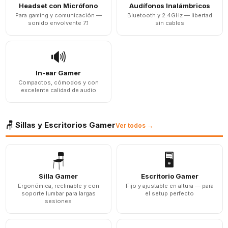
Headset con Micrófono
Audífonos Inalámbricos
Para gaming y comunicación —
Bluetooth y 2.4GHz — libertad
sonido envolvente 7.1
sin cables
🔊
In-ear Gamer
Compactos, cómodos y con
excelente calidad de audio
🪑 Sillas y Escritorios Gamer
Ver todos →
🪑
🖥️
Silla Gamer
Escritorio Gamer
Ergonómica, reclinable y con
Fijo y ajustable en altura — para
soporte lumbar para largas
el setup perfecto
sesiones