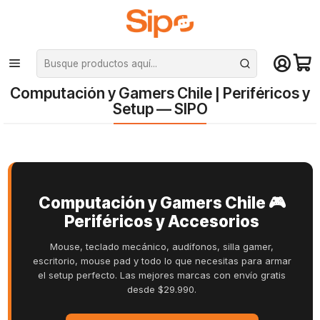
¡Compra hasta mediodía y recibe hoy! De lunes a sábado en el gran
Santiago. Envío gratis desde $29.990
Inicio
Computación y Gamers Chile | Periféricos y Setup — SIPO
Computación y Gamers Chile | Periféricos y
Setup — SIPO
Computación y Gamers Chile 🎮
Periféricos y Accesorios
Mouse, teclado mecánico, audífonos, silla gamer,
escritorio, mouse pad y todo lo que necesitas para armar
el setup perfecto. Las mejores marcas con envío gratis
desde $29.990.