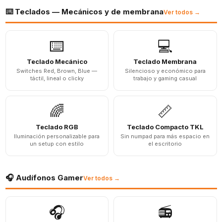
⌨️ Teclados — Mecánicos y de membrana
Ver todos →
⌨️
💻
Teclado Mecánico
Teclado Membrana
Switches Red, Brown, Blue —
Silencioso y económico para
táctil, lineal o clicky
trabajo y gaming casual
🌈
📏
Teclado RGB
Teclado Compacto TKL
Iluminación personalizable para
Sin numpad para más espacio en
un setup con estilo
el escritorio
🎧 Audífonos Gamer
Ver todos →
🎧
📻