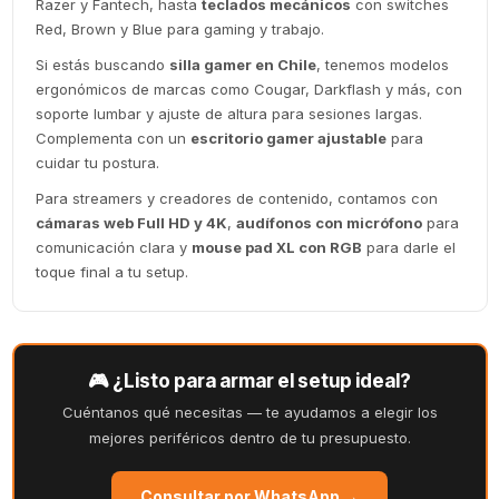
Razer y Fantech, hasta
teclados mecánicos
con switches
Red, Brown y Blue para gaming y trabajo.
Si estás buscando
silla gamer en Chile
, tenemos modelos
ergonómicos de marcas como Cougar, Darkflash y más, con
soporte lumbar y ajuste de altura para sesiones largas.
Complementa con un
escritorio gamer ajustable
para
cuidar tu postura.
Para streamers y creadores de contenido, contamos con
cámaras web Full HD y 4K
,
audífonos con micrófono
para
comunicación clara y
mouse pad XL con RGB
para darle el
toque final a tu setup.
🎮 ¿Listo para armar el setup ideal?
Cuéntanos qué necesitas — te ayudamos a elegir los
mejores periféricos dentro de tu presupuesto.
Consultar por WhatsApp →