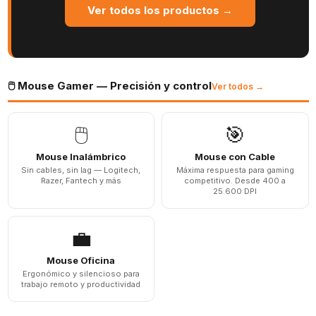
Ver todos los productos →
🖱️ Mouse Gamer — Precisión y control
Ver todos →
🖱️
🎯
Mouse Inalámbrico
Mouse con Cable
Sin cables, sin lag — Logitech,
Máxima respuesta para gaming
Razer, Fantech y más
competitivo. Desde 400 a
25.600 DPI
💼
Mouse Oficina
Ergonómico y silencioso para
trabajo remoto y productividad