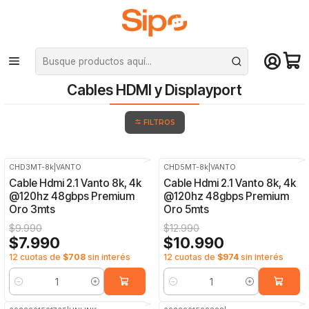
¡Compra hasta mediodía y recibe hoy! De lunes a sábado en el gran
Santiago. Envío gratis desde $29.990
Inicio
Monitores
Cables HDMI y Displayport
Cables HDMI y Displayport
FILTROS
CHD3MT-8k
|
VANTO
CHD5MT-8k
|
VANTO
-20%
OFF
-15%
OFF
Cable Hdmi 2.1 Vanto 8k, 4k
Cable Hdmi 2.1 Vanto 8k, 4k
@120hz 48gbps Premium
@120hz 48gbps Premium
Oro 3mts
Oro 5mts
$9.990
$12.990
$7.990
$10.990
12 cuotas de
$708
sin interés
12 cuotas de
$974
sin interés
Cantidad
Cantidad