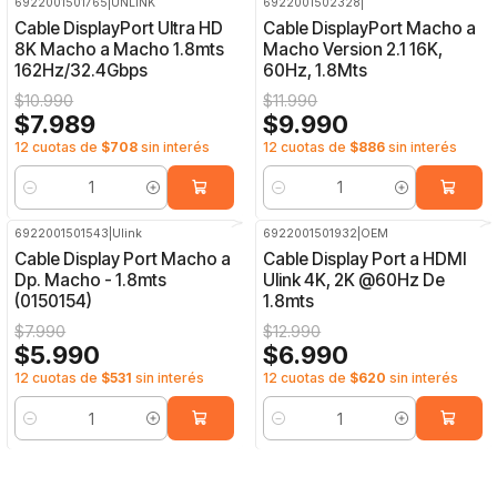
6922001501765
|
UNLINK
6922001502328
|
-27%
OFF
-17%
OFF
Cable DisplayPort Ultra HD
Cable DisplayPort Macho a
8K Macho a Macho 1.8mts
Macho Version 2.1 16K,
162Hz/32.4Gbps
60Hz, 1.8Mts
$10.990
$11.990
$7.989
$9.990
12 cuotas de
$708
sin interés
12 cuotas de
$886
sin interés
Cantidad
Cantidad
6922001501543
|
Ulink
6922001501932
|
OEM
-25%
OFF
-46%
OFF
Cable Display Port Macho a
Cable Display Port a HDMI
Dp. Macho - 1.8mts
Ulink 4K, 2K @60Hz De
(0150154)
1.8mts
$7.990
$12.990
$5.990
$6.990
12 cuotas de
$531
sin interés
12 cuotas de
$620
sin interés
Cantidad
Cantidad