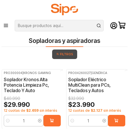
¡Compra hasta mediodía y recibe hoy! De lunes a sábado en el gran
Santiago. Envío gratis desde $29.990
Inicio
Componentes PC
Limpieza y Armado de PC
Sopladoras y aspiradoras
Sopladoras y aspiradoras
FILTROS
PRO300004
|
KRONOS GAMING
PRO04260027
|
GENÉRICA
-27%
OFF
-27%
OFF
Soplador Kronos Alta
Soplador Eléctrico
Potencia Limpieza Pc,
MultiClean para PCs,
Teclado Y Auto
Teclados y Autos
$40.990
$32.990
$29.990
$23.990
12 cuotas de
$2.659
sin interés
12 cuotas de
$2.127
sin interés
Cantidad
Cantidad