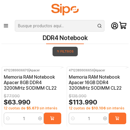
¡Compra hasta mediodía y recibe hoy! De lunes a sábado en el gran
Santiago. Envío gratis desde $29.990
Inicio
Componentes PC
Ram
DDR4 Notebook
DDR4 Notebook
FILTROS
4712389906670
|
Apacer
4712389906656
|
Apacer
-18%
OFF
-18%
OFF
Memoria RAM Notebook
Memoria RAM Notebook
Apacer 8GB DDR4
Apacer 16GB DDR4
3200MHz SODIMM CL22
3200MHz SODIMM CL22
$77.990
$138.990
$63.990
$113.990
12 cuotas de
$5.673
sin interés
12 cuotas de
$10.106
sin interés
Cantidad
Cantidad