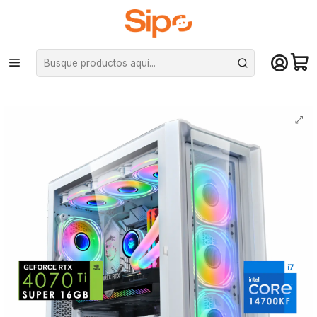
¡Compra hasta mediodía y recibe hoy! De lunes a sábado en el gran
Santiago. Envío gratis desde $29.990
Inicio
Pc Armadas
Pc Gamer Atlantis: Intel i7-14700KF, 32GB DDR5 5600mhz, RTX 4070 Ti
Super