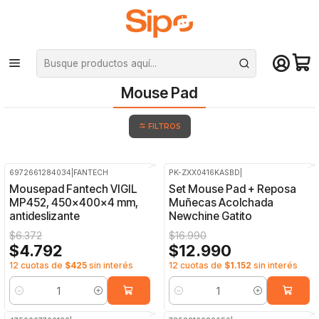
¡Compra hasta mediodía y recibe hoy! De lunes a sábado en el gran
Santiago. Envío gratis desde $29.990
Inicio
Computación y Gamers
Mouse Pad
Mouse Pad
FILTROS
6972661284034
|
FANTECH
PK-ZXX0416KASBD
|
-25%
OFF
-24%
OFF
Mousepad Fantech VIGIL
Set Mouse Pad + Reposa
MP452, 450x400x4 mm,
Muñecas Acolchada
antideslizante
Newchine Gatito
$6.372
$16.990
$4.792
$12.990
12 cuotas de
$425
sin interés
12 cuotas de
$1.152
sin interés
Cantidad
Cantidad