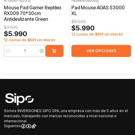
4750007700132
|
7858816080050
|
-25%
OFF
-33%
OFF
Mouse Pad Gamer Reptilex
Pad Mouse AOAS S3000
RX009 70*30cm
XL
Antideslizante Green
$8.990
$5.990
$7.990
$5.990
12 cuotas de
$531
sin interés
12 cuotas de
$531
sin interés
VER OPCIONES
Cantidad
Somos INVERSIONES SIPO SPA, una empresa con más de 5 años en el
mercado, trabajando con marcas reconocidas a nivel nacional e
internacional.
Síguenos