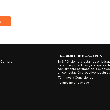
TRABAJA CON NOSOTROS
e Compra
En SIPO, siempre estamos en búsq
personas proactivas y con ganas d
Actualmente estamos en la búsqued
s
en computación proactivo, postula a
Términos y Condiciones
Política de privacidad