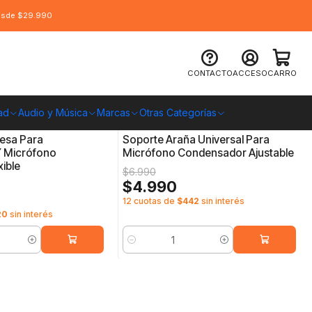
desde $29.990
CONTACTO
ACCESO
CARRO
ad
Audio y Música
Marcas
Otras Categorías
lue
7268226381249
|
OEM
-29%
OFF
esa Para
Soporte Araña Universal Para
 Micrófono
Micrófono Condensador Ajustable
xible
$6.990
$4.990
12 cuotas de
$442
sin interés
20
sin interés
Cantidad