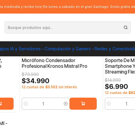
a mediodía y recibe hoy! De lunes a sábado en el gran Santiago. Envío gratis 
ipos IA y Servidores
Computación y Gamers
Redes y Conectivid
6951129800184
|
Kronos gaming
4710007749555
|
Db
-56%
OFF
-53%
OFF
,
Micrófono Condensador
Soporte De M
b
Profesional Kronos Mistral Pro
Smartphone Y
Streaming Fle
$79.990
$34.990
$14.990
$6.990
12 cuotas de
$3.102
sin interés
12 cuotas de
$6
Cantidad
Cantidad
MI -