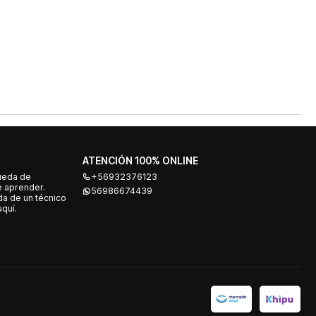
ATENCIÓN 100% ONLINE
ueda de
+56932376123
e aprender.
56986674439
a de un técnico
quí.