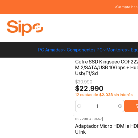
Inicio
Computación y Gamers
Almacenamiento portátil
MicroSD
¡Compra hast
MicroSD
PC Armadas
Componentes PC
Monitores
Equ
COF222
|
-26%
OFF
Cofre SSD Kingspec COF222
M.2/SATA/USB 10Gbps + Hu
Usb/Tf/Sd
$30.990
$22.990
12 cuotas de
$2.038
sin interés
Cantidad
6922001400457
|
-25%
OFF
Adaptador Micro HDMI a HD
Ulink