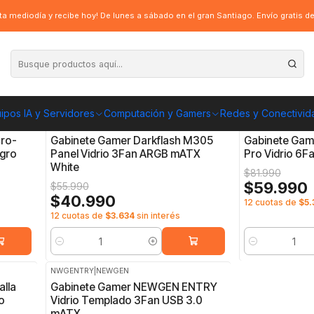
a mediodía y recibe hoy! De lunes a sábado en el gran Santiago. Envío gratis 
ipos IA y Servidores
Computación y Gamers
Redes y Conectivid
4711527005466
|
4711527008351
|
Dar
-27%
OFF
-27%
OFF
cro-
Gabinete Gamer Darkflash M305
Gabinete Gam
egro
Panel Vidrio 3Fan ARGB mATX
Pro Vidrio 6
White
$81.990
$59.990
$55.990
$40.990
12 cuotas de
$5.
12 cuotas de
$3.634
sin interés
Cantidad
Cantidad
NWGENTRY
|
NEWGEN
-28%
OFF
lla
Gabinete Gamer NEWGEN ENTRY
o
Vidrio Templado 3Fan USB 3.0
mATX