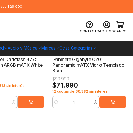
desde $29.990
CONTACTO
ACCESO
CARRO
ad
Audio y Música
Marcas
Otras Categorías
kflash
4719331555832
|
Gigabyte
-21%
OFF
er Darkflash B275
Gabinete Gigabyte C201
Fan ARGB mATX White
Panoramic mATX Vidrio Templado
3fan
$90.990
$71.990
318
sin interés
12 cuotas de
$6.382
sin interés
Cantidad