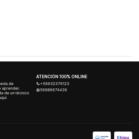
ATENCIÓN 100% ONLINE
ueda de
+56932376123
e aprender.
56986674439
a de un técnico
quí.