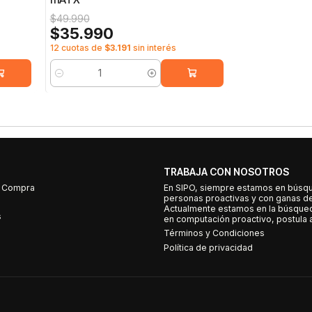
$49.990
$35.990
12 cuotas de
$3.191
sin interés
Cantidad
TRABAJA CON NOSOTROS
e Compra
En SIPO, siempre estamos en búsq
personas proactivas y con ganas d
Actualmente estamos en la búsqued
s
en computación proactivo, postula a
Términos y Condiciones
Política de privacidad