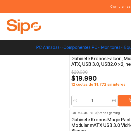
Inicio
Componentes PC
Gabinete
Micro ATX
¡Compra hast
Micro ATX
PC Armadas
Componentes PC
Monitores
Equ
GBKRF5023
|
MSI
-33%
OFF
Gabinete Kronos Falcon, Mi
ATX, USB 3.0, USB2.0 x2, n
$29.990
$19.990
12 cuotas de
$1.772
sin interés
Cantidad
GB-MAGIC-BL-0
|
Kronos gaming
-50%
OFF
Gabinete Kronos Magic Panta
Modular mATX USB 3.0 Vidri
Blanco