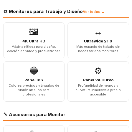
🎨 Monitores para Trabajo y Diseño
Ver todos →
🖼️
↔️
4K Ultra HD
Ultrawide 21:9
Máxima nitidez para diseño,
Más espacio de trabajo sin
edición de video y productividad
necesitar dos monitores
🔵
⚙️
Panel IPS
Panel VA Curvo
Colores precisos y ángulos de
Profundidad de negros y
visión amplios para
curvatura inmersiva a precio
profesionales
accesible
🔧 Accesorios para Monitor