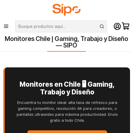
¡Compra hasta mediodía y recibe hoy! De lunes a sábado en el gran
Santiago. Envío gratis desde $29.990
Inicio
Monitores Chile | Gaming, Trabajo y Diseño — SIPO
Monitores Chile | Gaming, Trabajo y Diseño
— SIPO
Monitores en Chile 🖥️ Gaming,
Trabajo y Diseño
Encuentra tu monitor ideal: alta tasa de refresco para
gaming competitivo, resolución 4K para creadores, o
pantallas ultrawides para máxima productividad. Envío
gratis a todo Chile.