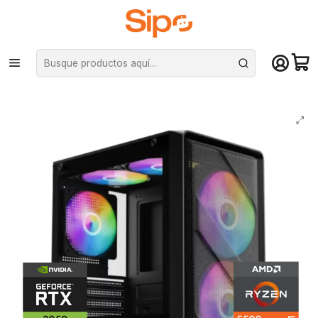
¡Compra hasta mediodía y recibe hoy! De lunes a sábado en el gran
Santiago. Envío gratis desde $29.990
Inicio
Pc Armadas
Pc Entusiasta
PC Gamer Warrior 3050 6GB: Ryzen 5500, SSD M.2, RAM 16/32GB, RTX
3050 6GB