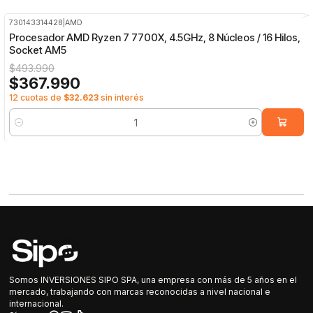
730143314428
|
AMD
-26%
OFF
Procesador AMD Ryzen 7 7700X, 4.5GHz, 8 Núcleos / 16 Hilos,
Socket AM5
$493.990
$367.990
12 cuotas de
$32.623
sin interés
Cantidad
Somos INVERSIONES SIPO SPA, una empresa con más de 5 años en el
mercado, trabajando con marcas reconocidas a nivel nacional e
internacional.