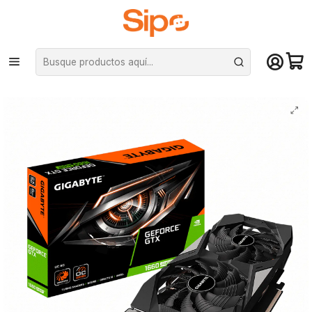
¡Compra hasta mediodía y recibe hoy! De lunes a sábado en el gran
Santiago. Envío gratis desde $29.990
Inicio
Componentes PC
Tarjeta de vídeo
Nvidia GeForce
Tarjeta de video Gigabyte GeForce GTX 1660 SUPER, OC 6GB de GDDR6