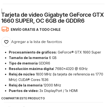
|
Tarjeta de video Gigabyte GeForce GTX
1660 SUPER, OC 6GB de GDDR6
ENVÍO GRATIS A TODO CHILE
Agregar a la lista de favoritos
Procesamiento de gráficos:
GeForce® GTX 1660 Super
Tamaño de la memoria
6 GB
Tipo de memoria
GDDR6
Resolución máxima digita
l 7680×4320 @ 60Hz
Reloj de núcleo
1800 MHz (la tarjeta de referencia es 1770
MHz) CUDA® Cores 1536
Reloj de la memoria
12000 MHz
Puertos de video:
3x DisplayPort / 1x HDMI
COMPARTIR ESTE PRODUCTO