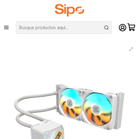
¡Compra hasta mediodía y recibe hoy! De lunes a sábado en el gran
Santiago. Envío gratis desde $29.990
Inicio
Componentes PC
Cooler CPU
Refrigeración líquida
Refrigeración Líquida Gigabyte Gaming 240 Ice, ARGB Sincronizable