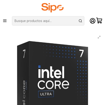
¡Compra hasta mediodía y recibe hoy! De lunes a sábado en el gran
Santiago. Envío gratis desde $29.990
Inicio
Componentes PC
Placas Madre
Intel LGA 1851
Procesador Intel Core Ultra 7 265KF, LGA1851, 5.5GHz, 30MB Cache