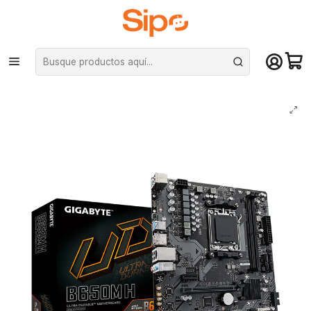
¡Compra hasta mediodía y recibe hoy! De lunes a sábado en el gran
Santiago. Envío gratis desde $29.990
Inicio
Componentes PC
Placas Madre
AMD AM5
Placa Madre Gigabyte B650M H AM5 DDR5, mATX, Serie 7000 8000