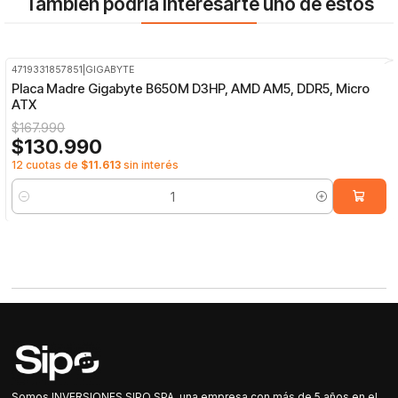
También podría interesarte uno de estos
4719331857851
|
GIGABYTE
-22%
OFF
Placa Madre Gigabyte B650M D3HP, AMD AM5, DDR5, Micro
ATX
$167.990
$130.990
12 cuotas de
$11.613
sin interés
Cantidad
Somos INVERSIONES SIPO SPA, una empresa con más de 5 años en el