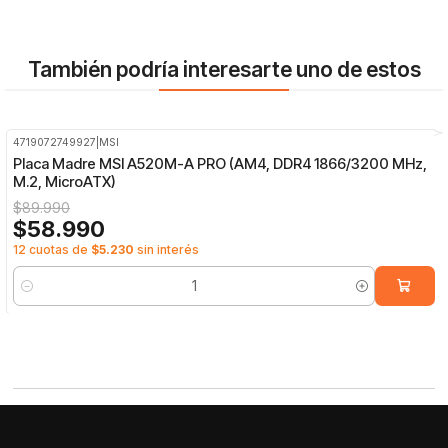
También podría interesarte uno de estos
4719072749927
|
MSI
-34%
OFF
Placa Madre MSI A520M-A PRO (AM4, DDR4 1866/3200 MHz,
M.2, MicroATX)
$89.990
$58.990
12 cuotas de
$5.230
sin interés
Cantidad