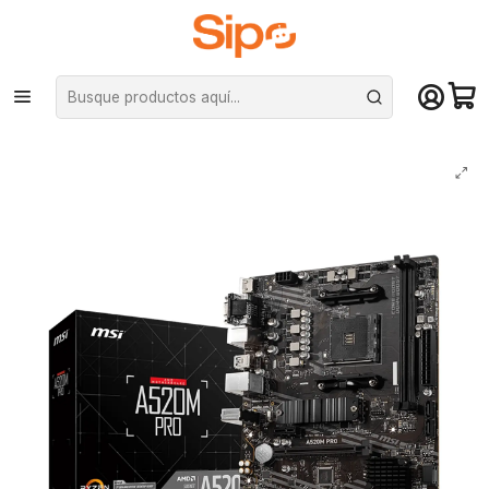
¡Compra hasta mediodía y recibe hoy! De lunes a sábado en el gran
Santiago. Envío gratis desde $29.990
Inicio
Componentes PC
Placas Madre
AMD AM4
Placa Madre MSI A520M PRO, AMD A520 AM4, DDR4,mATX, Dual