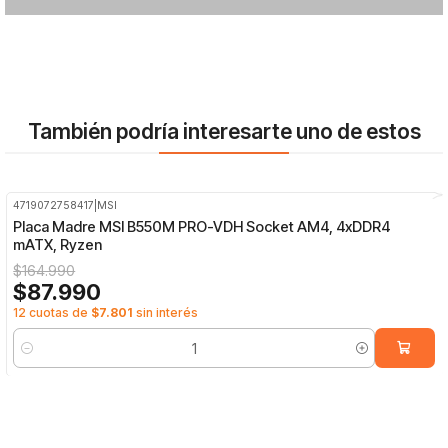
También podría interesarte uno de estos
4719072758417
|
MSI
-47%
OFF
Placa Madre MSI B550M PRO-VDH Socket AM4, 4xDDR4
mATX, Ryzen
$164.990
$87.990
12 cuotas de
$7.801
sin interés
Cantidad