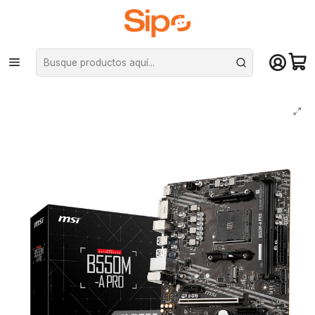
¡Compra hasta mediodía y recibe hoy! De lunes a sábado en el gran
Santiago. Envío gratis desde $29.990
Inicio
Componentes PC
Placas Madre
AMD AM4
Placa Madre MSI B550M-A PRO, AM4, DDR4, M2, Micro-ATX