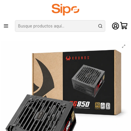
¡Compra hasta mediodía y recibe hoy! De lunes a sábado en el gran
Santiago. Envío gratis desde $29.990
Inicio
Componentes PC
Fuentes de Poder
Certificadas
Fuente de Poder Kronos DG850 850W 80+ Gold ATX Full Modular