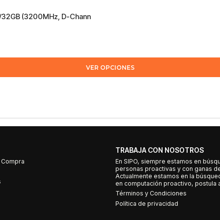
16/32GB (3200MHz, D-Chann
VER OPCIONES
TRABAJA CON NOSOTROS
e Compra
En SIPO, siempre estamos en búsq
personas proactivas y con ganas d
Actualmente estamos en la búsqued
s
en computación proactivo, postula a
Términos y Condiciones
Política de privacidad