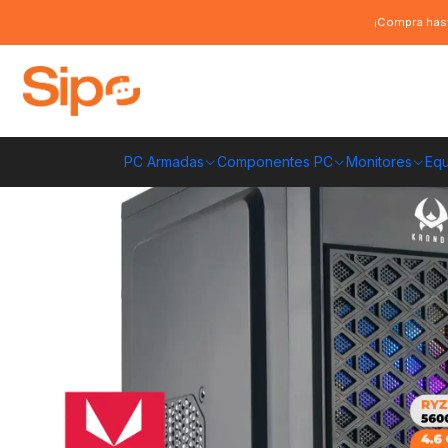
Inicio
Pc Armadas
Pc Entrada
PC Gamer Dreamfyre 5: Ryzen 5600GT
¡Compra hast
PC Armadas
Componentes PC
Monitores
Equ