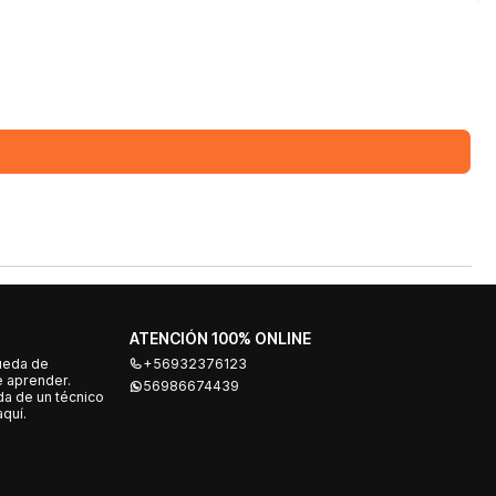
ATENCIÓN 100% ONLINE
ueda de
+56932376123
e aprender.
56986674439
a de un técnico
quí.