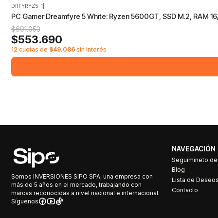
DRFYRYZ5-1
|
-8%
OFF
PC Gamer Dreamfyre 5 White: Ryzen 5600GT, SSD M.2, RAM 
$601.053
$553.690
12 cuotas de
$49.086
sin interés
NAVEGACIÓN
Seguimineto d
Blog
Somos INVERSIONES SIPO SPA, una empresa con
Lista de Deseo
más de 5 años en el mercado, trabajando con
Contacto
marcas reconocidas a nivel nacional e internacional.
Síguenos