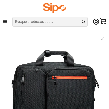
¡Compra hasta mediodía y recibe hoy! De lunes a sábado en el gran
Santiago. Envío gratis desde $29.990
Inicio
Otras categorías
Bolsos y fundas
Bolso para Laptop Cougar STELLAR Resistenta al Agua, Acolchado