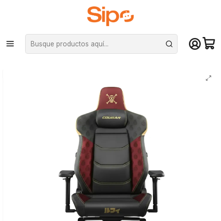
¡Compra hasta mediodía y recibe hoy! De lunes a sábado en el gran
Santiago. Envío gratis desde $29.990
Inicio
Computación y Gamers
Sillas y Escritorios
Sillas
Silla Gamer Cougar Armor Evo Luffy One Piece Edición Limitada