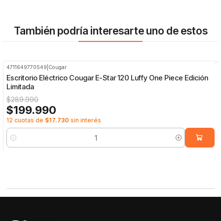
También podría interesarte uno de estos
4711649770549
|
Cougar
-31%
OFF
Escritorio Eléctrico Cougar E-Star 120 Luffy One Piece Edición
Limitada
$289.990
$199.990
12 cuotas de
$17.730
sin interés
Cantidad